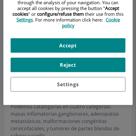
through the analysis of your navigation. You can
accept all cookies by pressing the button "
Accept
cookies
" or
configure/refuse them
their use from this
Settings
. For more information click here:
Cookie
Pedir cita
policy
Descripción
Servicios
Equipo
Contacto
Horario
Accept
Reject
Quistes
Settings
Las masas cervicofaciales constituyen un
conjunto de lesiones diversas en cuanto a su
origen, evolución y tratamiento especifico.
Podemos catalogarlas en cuatro categorías:
masas inflamatorias ganglionares, adenopatias
metastásicas, malformaciones congénitas
cervicofaciales, y tumores de partes blandas de
cabeza y cuello.