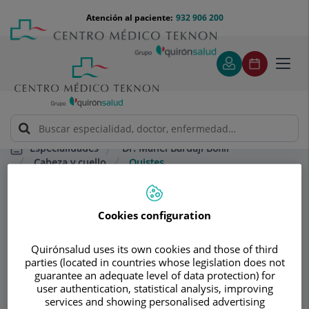
Saltar al contenido
Saltar
Menú
Atención al paciente:
932 906 200
Select
al
teléfono
de
contenido
cabecera
idiom
Toggl
navig
Dr. Manel Bardají Bofill
Especialidades
Cabeza y cuello
Quistes
Consultorio
Cookies configuration
Dr. Manel Bardají
Quirónsalud uses its own cookies and those of third
parties (located in countries whose legislation does not
Bofill
guarantee an adequate level of data protection) for
user authentication, statistical analysis, improving
CIRUGÍA GENERAL ADULTOS
services and showing personalised advertising