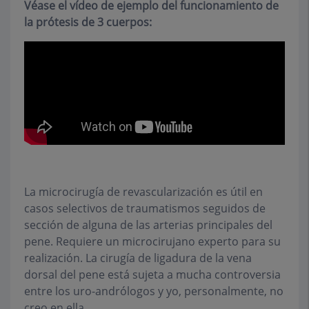
Véase el vídeo de ejemplo del funcionamiento de
la prótesis de 3 cuerpos:
La microcirugía de revascularización es útil en
casos selectivos de traumatismos seguidos de
sección de alguna de las arterias principales del
pene. Requiere un microcirujano experto para su
realización. La cirugía de ligadura de la vena
dorsal del pene está sujeta a mucha controversia
entre los uro-andrólogos y yo, personalmente, no
creo en ella.