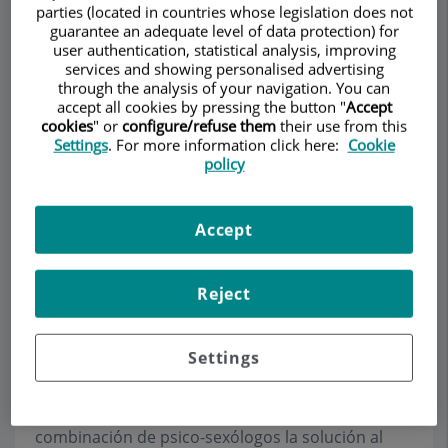
parties (located in countries whose legislation does not
estructurales que la causan). Sin embargo hay
guarantee an adequate level of data protection) for
que recordar que aunque una DE sea de origen
user authentication, statistical analysis, improving
físico, desde el momento que se inician los fallos
services and showing personalised advertising
en la erección aparecen problemas psicológicos
through the analysis of your navigation. You can
accept all cookies by pressing the button "
Accept
que mantienen y frecuentemente agravan el
cookies
" or
configure/refuse them
their use from this
problema.
Settings
. For more information click here:
Cookie
policy
Las causas orgánicas de la disfunción eréctil son
la
diabetes
,
hipertensión arterial
(y su
tratamiento),
estrés
,
enfermedades vasculares
y
Accept
cardíacas
,
traumatismos
,
alteraciones
hormonales
,
cirugía del cáncer de próstata y/o de
colon
, etc. También, independientemente del
Reject
motivo original, los sentimientos de culpa, la
ansiedad anticipada y la baja autoestima agravan
Settings
el problema. Por ello hay que dar a conocer que
existen soluciones, en ocasiones con una o dos
visitas al urólogo-andrólogo, y en otras con la
combinación de psico-sexólogos la solución al