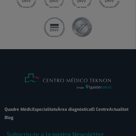
Quadre Mèdic
Especialitats
Àrea diagnòstica
El Centre
Actualitat
Blog
Subscriu-te a la nostra Newsletter