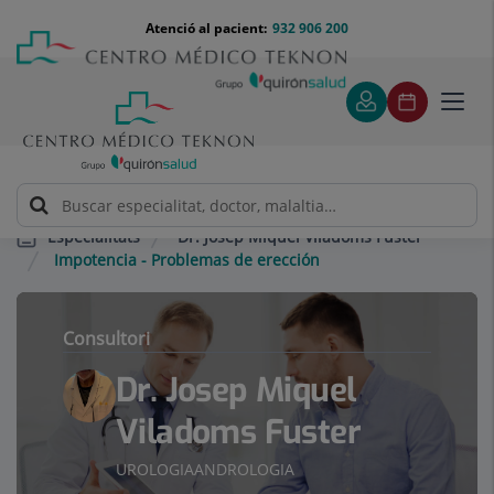
Saltar al contingut
Saltar
Menú
Atenció al pacient:
932 906 200
Select
al
teléfono
d'idi
contingut
cabecera
Toggl
navig
Dr. Josep Miquel Viladoms Fuster
Especialitats
Impotencia - Problemas de erección
Consultori
Dr. Josep Miquel
Viladoms Fuster
UROLOGIA
ANDROLOGIA