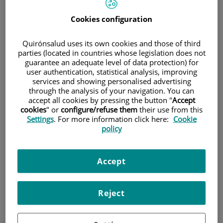
Cookies configuration
Quirónsalud uses its own cookies and those of third
parties (located in countries whose legislation does not
guarantee an adequate level of data protection) for
user authentication, statistical analysis, improving
services and showing personalised advertising
through the analysis of your navigation. You can
accept all cookies by pressing the button "
Accept
cookies
" or
configure/refuse them
their use from this
Settings
. For more information click here:
Cookie
policy
2 de
FEBRERO
, 2024 |
NOTICIAS E INNOVACIÓN
Accept
Así ha sido enero de 2024 en Centro
Médico Teknon
Reject
El reconocimiento como una de las mejores empresas para
trabajar en España, la maternidad como un desafío para las