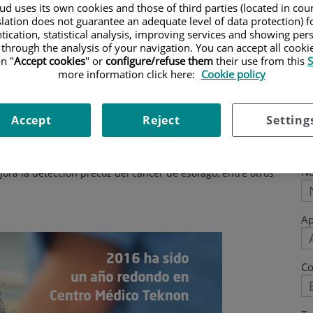
d uses its own cookies and those of third parties (located in co
ión de la Joint Commission International,
slation does not guarantee an adequate level of data protection) f
tication, statistical analysis, improving services and showing per
 centro y denota el esfuerzo sostenido
 through the analysis of your navigation. You can accept all cooki
e más de quince años. ¡Felicidades de
n "
Accept cookies
" or
configure/refuse them
their use from this
S
more information click here:
Cookie policy
Accept
Reject
Setting
dos, así como a la incorporación de
nuevas tecnologías
P
btener una imagen completa del corazón en el tiempo que
N
jora la detección precoz del cáncer de esófago, entre otros
Ap
Co