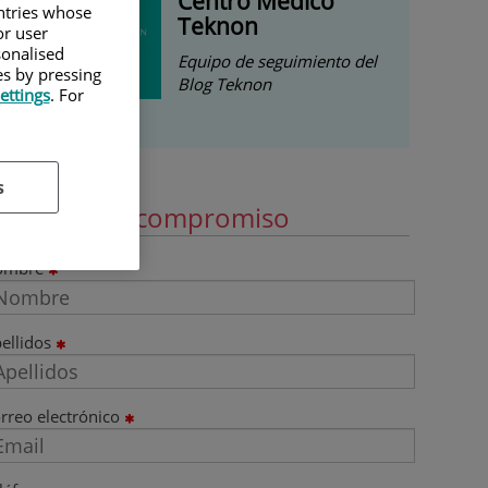
Centro Médico
untries whose
Teknon
or user
sonalised
Equipo de seguimiento del
es by pressing
Blog Teknon
ettings
. For
s
ide cita sin compromiso
ombre
ellidos
rreo electrónico