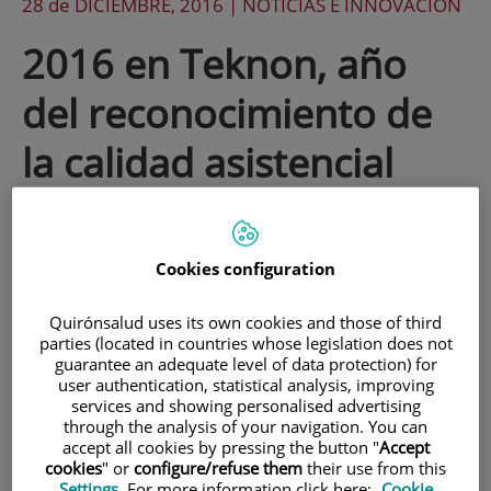
28 de
DICIEMBRE
, 2016 |
NOTICIAS E INNOVACIÓN
2016 en Teknon, año
del reconocimiento de
la calidad asistencial
El Centro Médico Teknon cierra el año
2016 con numerosas noticias de interés
Cookies configuration
para sus pacientes y profesionales, entre
Quirónsalud uses its own cookies and those of third
las que destaca la obtención por quinta
parties (located in countries whose legislation does not
guarantee an adequate level of data protection) for
vez consecutiva de la acreditación de la
user authentication, statistical analysis, improving
services and showing personalised advertising
Joint Commission International, que
through the analysis of your navigation. You can
acredita la calidad asistencial del centro y
accept all cookies by pressing the button "
Accept
cookies
" or
configure/refuse them
their use from this
denota el esfuerzo sostenido efectuado
Settings
. For more information click here:
Cookie