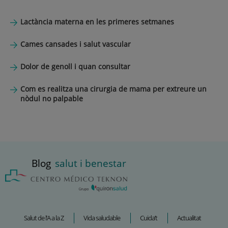
Lactància materna en les primeres setmanes
Cames cansades i salut vascular
Dolor de genoll i quan consultar
Com es realitza una cirurgia de mama per extreure un
nòdul no palpable
Blog
salut i benestar
Salut de l’A a la Z
Vida saludable
Cuida’t
Actualitat