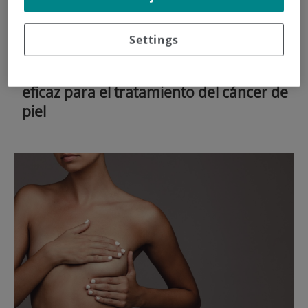
Settings
17 de
DICIEMBRE
, 2025 |
CIRUGÍA
Cirugía de Mohs: una técnica precisa y
eficaz para el tratamiento del cáncer de
piel