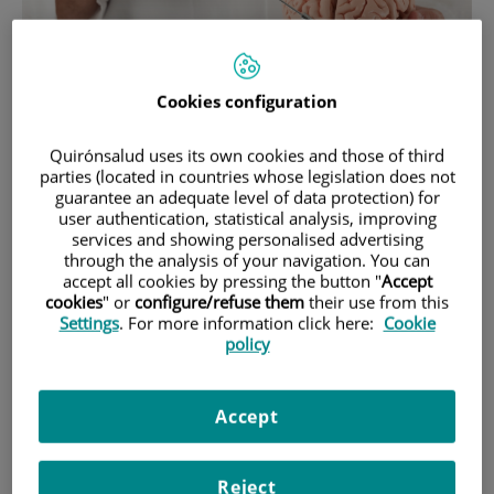
Cookies configuration
28 de
ENERO
, 2026 |
CIRUGÍA
Quirónsalud uses its own cookies and those of third
Cirugía cerebral con el paciente
parties (located in countries whose legislation does not
despierto: precisión para preservar
guarantee an adequate level of data protection) for
user authentication, statistical analysis, improving
funciones esenciales
services and showing personalised advertising
through the analysis of your navigation. You can
accept all cookies by pressing the button "
Accept
cookies
" or
configure/refuse them
their use from this
Settings
. For more information click here:
Cookie
policy
Accept
Reject