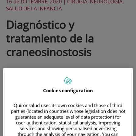
16 de
DICIEMBRE
, 2020 |
CIRUGÍA, NEUROLOGÍA,
SALUD DE LA INFANCIA
Diagnóstico y
tratamiento de la
craneosinostosis
La craneosinostosis es un defecto de
nacimiento producido por el cierre
prematuro de las articulaciones fibrosas
Cookies configuration
que unen los huesos del cráneo del bebé
Quirónsalud uses its own cookies and those of third
(suturas craneales), cuando el cerebro
parties (located in countries whose legislation does not
guarantee an adequate level of data protection) for
del bebé esté completamente formado.
user authentication, statistical analysis, improving
services and showing personalised advertising
through the analysis of your navigation. You can