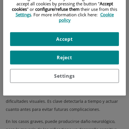
accept all cookies by pressing the button "
Accept
cookies
" or
configure/refuse them
their use from this
Settings
. For more information click here:
Cookie
policy
Accept
Reject
Settings
Si las suturas se cierran de forma prematura, se pueden
producir deformidades craneales, problemas de presión
intracraneal, mal desarrollo del cerebro o, incluso,
dificultades visuales. Es clave detectarla a tiempo y actuar
cuanto antes para evitar futuras complicaciones.
En los casos graves, puede producirse daño neurológico,