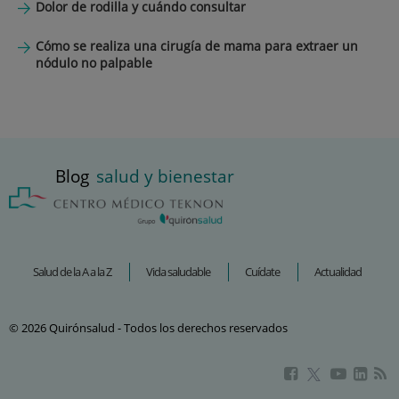
Dolor de rodilla y cuándo consultar
Cómo se realiza una cirugía de mama para extraer un
nódulo no palpable
Blog
salud y bienestar
Salud de la A a la Z
Vida saludable
Cuídate
Actualidad
© 2026 Quirónsalud - Todos los derechos reservados
Este
Este
Este
Este
enlace
enlace
enlac
enlace