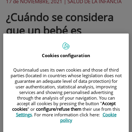
17 de
NOVIEMBRE
, 2021 |
SALUD DE LA INFANCIA
¿Cuándo se considera
que un bebé es
prematuro?
Cookies configuration
Hoy, Día Mundial de la Prematuridad,
Quirónsalud uses its own cookies and those of third
recordamos que cada año nacen en el
parties (located in countries whose legislation does not
mundo cerca de 15 millones de bebés
guarantee an adequate level of data protection) for
user authentication, statistical analysis, improving
prematuros, en España más o menos 1
services and showing personalised advertising
through the analysis of your navigation. You can
de cada 10 partos son de forma
accept all cookies by pressing the button "
Accept
cookies
" or
configure/refuse them
their use from this
prematura.
Settings
. For more information click here:
Cookie
policy