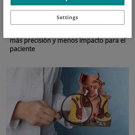
Settings
4 de
FEBRERO
, 2026 |
CÁNCER, UROLOGÍA
Cirugía robótica en el cáncer de riñón:
más precisión y menos impacto para el
paciente