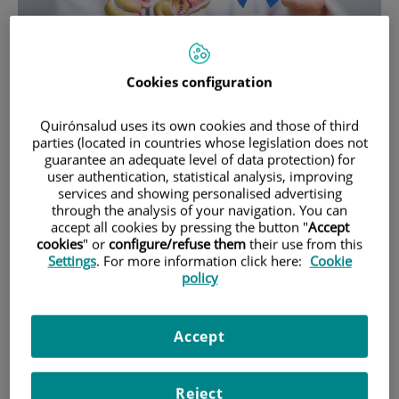
Cookies configuration
Quirónsalud uses its own cookies and those of third
31 de
MARZO
, 2026 |
CÁNCER
parties (located in countries whose legislation does not
Cómo prevenir y detectar a tiempo el
guarantee an adequate level of data protection) for
user authentication, statistical analysis, improving
cáncer colorrectal
services and showing personalised advertising
through the analysis of your navigation. You can
accept all cookies by pressing the button "
Accept
cookies
" or
configure/refuse them
their use from this
Settings
. For more information click here:
Cookie
policy
Accept
Reject