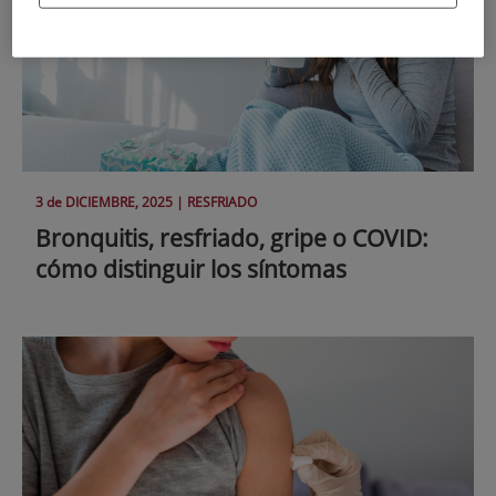
3 de
DICIEMBRE
, 2025 |
RESFRIADO
Bronquitis, resfriado, gripe o COVID:
cómo distinguir los síntomas