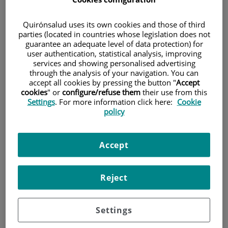
Quirónsalud uses its own cookies and those of third
parties (located in countries whose legislation does not
guarantee an adequate level of data protection) for
user authentication, statistical analysis, improving
services and showing personalised advertising
through the analysis of your navigation. You can
accept all cookies by pressing the button "
Accept
cookies
" or
configure/refuse them
their use from this
Settings
. For more information click here:
Cookie
policy
7 de
OCTUBRE
, 2020 |
CARDIOLOGÍA, DIABETES, ENDOCRINOLOGÍA
Diabetis. Què ha de saber l’especialista
Accept
en cardiologia?
Reject
Els cardiòlegs sempre han tingut molt present la diabetis. Per això
les actualitzacions conjuntes amb els diferents especialistes que
aborden aquesta malaltia són imprescindibles. En aquesta jornada
Settings
"Diabetis per Cardiologia" Dr. Evangelista, cardiòleg; el Dr.
Cuatrecasas, endocrí, i el Dr. Cereto, internista, abordaran diferents