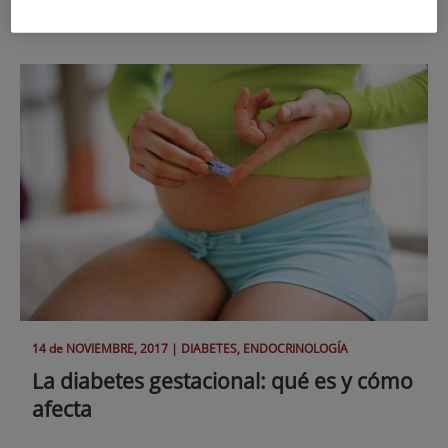
aspectes de la malaltia.
14 de
NOVIEMBRE
, 2017 |
DIABETES, ENDOCRINOLOGÍA
La diabetes gestacional: qué es y cómo
afecta