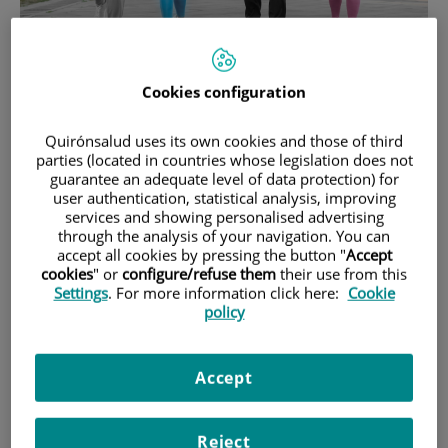
22 de
ABRIL
, 2026 |
CARDIOLOGÍA
Cookies configuration
5 claves sobre el chequeo cardiológico
Quirónsalud uses its own cookies and those of third
para prevenir enfermedades del
parties (located in countries whose legislation does not
corazón
guarantee an adequate level of data protection) for
user authentication, statistical analysis, improving
services and showing personalised advertising
through the analysis of your navigation. You can
accept all cookies by pressing the button "
Accept
cookies
" or
configure/refuse them
their use from this
Settings
. For more information click here:
Cookie
policy
Accept
Reject