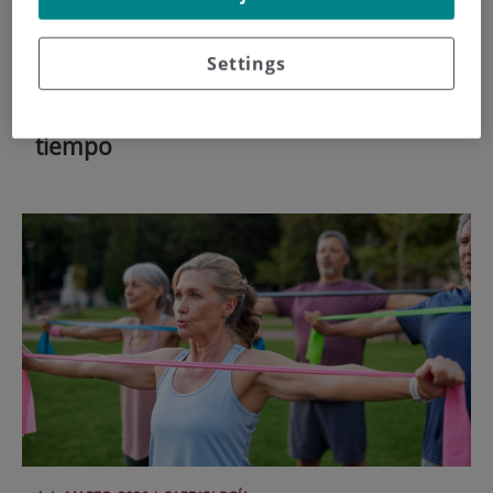
18 de
MARZO
, 2026 |
CARDIOLOGÍA
Settings
Fibrilación auricular: la arritmia
silenciosa que puede detectarse a
tiempo