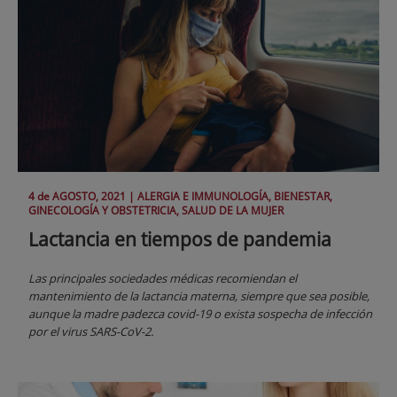
4 de
AGOSTO
, 2021 |
ALERGIA E IMMUNOLOGÍA, BIENESTAR,
GINECOLOGÍA Y OBSTETRICIA, SALUD DE LA MUJER
Lactancia en tiempos de pandemia
Las principales sociedades médicas recomiendan el
mantenimiento de la lactancia materna, siempre que sea posible,
aunque la madre padezca covid-19 o exista sospecha de infección
por el virus SARS-CoV-2.