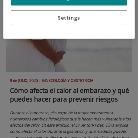
Settings
9 de
JULIO
, 2025 |
GINECOLOGÍA Y OBSTETRICIA
Cómo afecta el calor al embarazo y qué
puedes hacer para prevenir riesgos
Durante el embarazo, el cuerpo de la mujer experimenta
numerosos cambios fisiológicos que la hacen más vulnerable a los
efectos del calor. En este artículo, el Dr. Antoni Fdez. Oliva explica
cómo afecta el calor durante la gestación y qué medidas pueden
ayudar a prevenir los efectos adversos tanto para la madre como