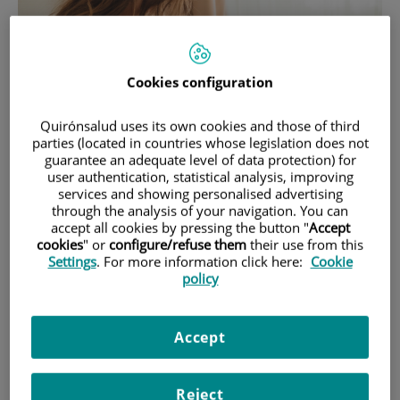
Cookies configuration
Quirónsalud uses its own cookies and those of third
parties (located in countries whose legislation does not
guarantee an adequate level of data protection) for
user authentication, statistical analysis, improving
services and showing personalised advertising
through the analysis of your navigation. You can
6 de
AGOSTO
, 2025 |
GINECOLOGÍA Y OBSTETRICIA, SALUD DE LA
INFANCIA
accept all cookies by pressing the button "
Accept
cookies
" or
configure/refuse them
their use from this
Superando retos: cómo amamantar con
Settings
. For more information click here:
Cookie
éxito después de una cesárea
policy
En la Semana de la Lactancia Materna, abordamos un tema que
preocupa a muchas madres: cómo iniciar la lactancia después de
Accept
un parto por cesárea.
Reject