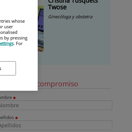
Cristina Tusquets
Twose
Ginecóloga y obstetra
untries whose
or user
sonalised
es by pressing
ettings
. For
s
ide cita sin compromiso
ombre
ellidos