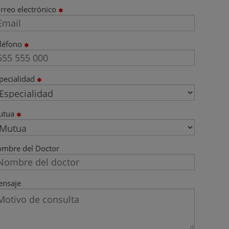
rreo electrónico
léfono
pecialidad
utua
mbre del Doctor
nsaje