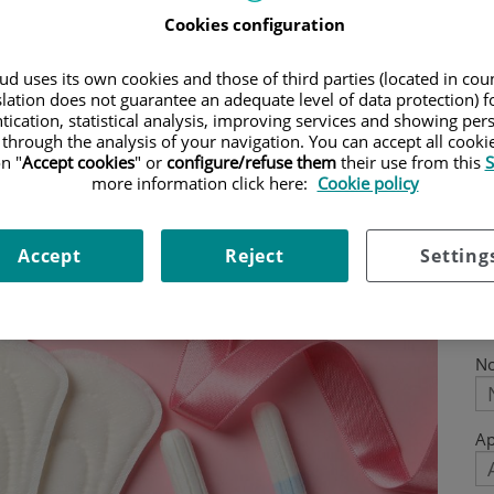
ayuda médica. Desde ciclos irregulares
Cookies configuration
la elección de productos de higiene, este
d uses its own cookies and those of third parties (located in co
do lo que necesitas saber sobre tu salud
slation does not guarantee an adequate level of data protection) f
tication, statistical analysis, improving services and showing per
 through the analysis of your navigation. You can accept all cooki
n "
Accept cookies
" or
configure/refuse them
their use from this
S
more information click here:
Cookie policy
Accept
Reject
Setting
P
N
Ap