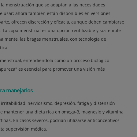
de la menstruación que se adaptan a las necesidades
de usar; ahora también están disponibles en versiones
parte, ofrecen discreción y eficacia, aunque deben cambiarse
. La copa menstrual es una opción reutilizable y sostenible
nalmente, las bragas menstruales, con tecnología de
tica.
 menstrual, entendiéndola como un proceso biológico
impureza" es esencial para promover una visión más
ra manejarlos
ritabilidad, nerviosismo, depresión, fatiga y distensión
ble mantener una dieta rica en omega-3, magnesio y vitamina
rfinas. En casos severos, podrían utilizarse anticonceptivos
cta supervisión médica.