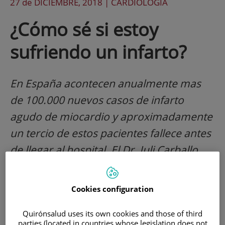
27 de
DICIEMBRE
, 2018 |
CARDIOLOGÍA
¿Cómo sé si estoy
sufriendo un infarto?
En España acontecen anualmente mas
de 100.000 nuevos casos de infarto
agudo de miocardio y aproximadamente
un tercio de estos pacientes fallece antes
de llegar al hospital. El Dr. Juli Carballo
nos explica las señales de alerta
Cookies configuration
Quirónsalud uses its own cookies and those of third
parties (located in countries whose legislation does not