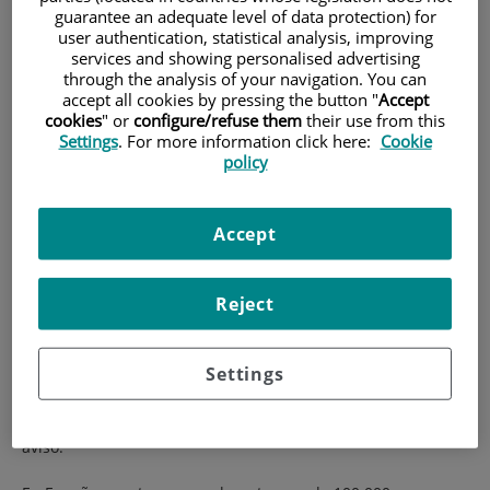
guarantee an adequate level of data protection) for
user authentication, statistical analysis, improving
services and showing personalised advertising
through the analysis of your navigation. You can
accept all cookies by pressing the button "
Accept
cookies
" or
configure/refuse them
their use from this
Settings
. For more information click here:
Cookie
policy
Imagen
Freepik
Accept
La enfermedad de las arterias coronarias (arteriosclerosis
coronaria) es la causa más frecuente de muerte en los
Reject
países desarrollados y el infarto agudo de miocardio es la
manifestación de esta enfermedad que más mortalidad
Settings
conlleva. Hablamos con el Dr. Juli Carballo para que nos
detalle cómo detectarlo y cómo debemos actuar frente a un
aviso.