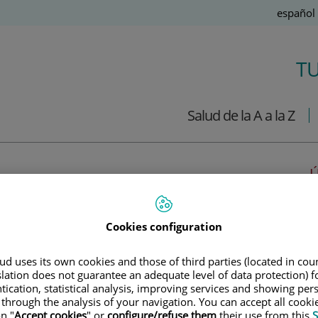
Idioma
Español
Activo
T
Salud de la A a la Z
Ú
14 de
JULIO
, 2021 |
BIENESTAR, CARDIOLOGÍA
Cookies configuration
Dra. Antonela Costa Varsi
¿Cómo cuidar de tu corazón en
d uses its own cookies and those of third parties (located in co
slation does not guarantee an adequate level of data protection) f
verano?
tication, statistical analysis, improving services and showing per
 through the analysis of your navigation. You can accept all cooki
Con la llegada del verano y las vacaciones, llegan también las
n "
Accept cookies
" or
configure/refuse them
their use from this
S