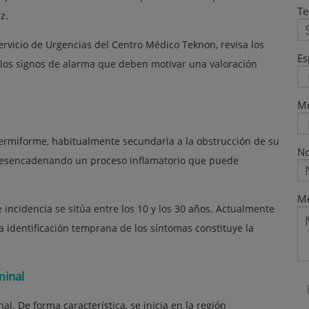
Te
z.
Servicio de Urgencias del Centro Médico Teknon, revisa los
Es
a los signos de alarma que deben motivar una valoración
M
 vermiforme, habitualmente secundaria a la obstrucción de su
No
, desencadenando un proceso inflamatorio que puede
Me
incidencia se sitúa entre los 10 y los 30 años. Actualmente
a identificación temprana de los síntomas constituye la
minal
al. De forma característica, se inicia en la región