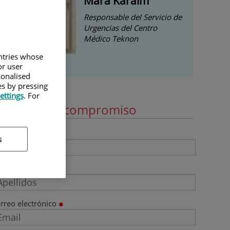
Mara Karaim
Responsable del Servicio de
Urgencias del Centro
Médico Teknon
untries whose
or user
sonalised
es by pressing
ettings
. For
ide cita sin compromiso
ombre
s
ellidos
rreo electrónico