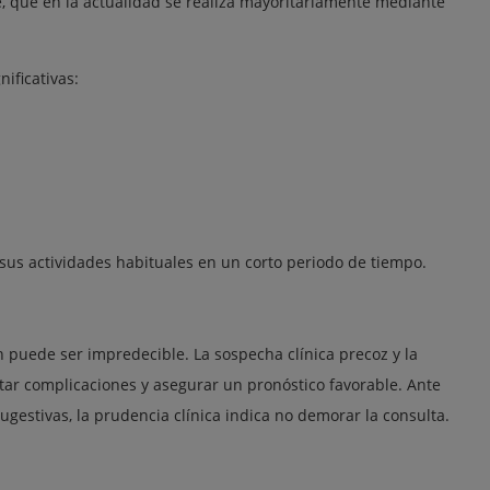
e, que en la actualidad se realiza mayoritariamente mediante
ificativas:
 sus actividades habituales en un corto periodo de tiempo.
n puede ser impredecible. La sospecha clínica precoz y la
ar complicaciones y asegurar un pronóstico favorable. Ante
sugestivas, la prudencia clínica indica no demorar la consulta.