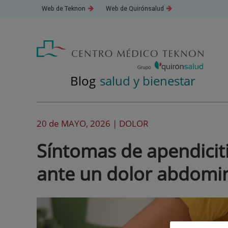
Saltar
Este
Este
Web de Teknon
Web de Quirónsalud
al
enlace
enlace
se
se
contenido
abrirá
abrirá
en
en
una
una
ventana
ventana
nueva.
nueva.
Blog
salud y bienestar
20 de
MAYO
, 2026 |
DOLOR
Síntomas de apendicit
ante un dolor abdomin