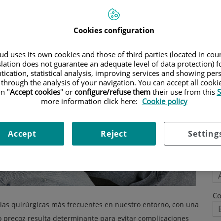
Cookies configuration
d uses its own cookies and those of third parties (located in co
slation does not guarantee an adequate level of data protection) f
tication, statistical analysis, improving services and showing per
 through the analysis of your navigation. You can accept all cooki
n "
Accept cookies
" or
configure/refuse them
their use from this
S
more information click here:
Cookie policy
P
N
Accept
Reject
Setting
Ap
Co
ias quirúrgicas más frecuentes en nuestro entorno, con una
o precoz resulta determinante para evitar complicaciones