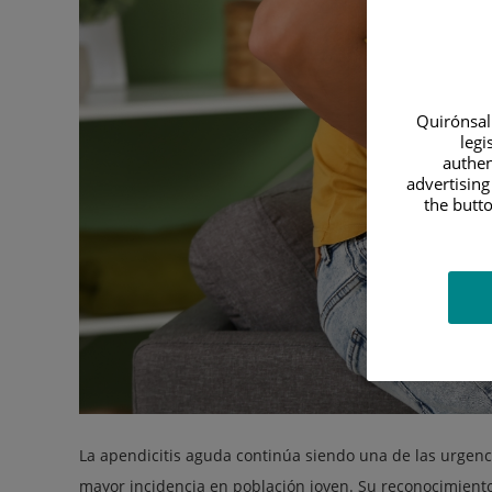
Quirónsalu
legi
authen
advertising
the butto
La apendicitis aguda continúa siendo una de las urgenc
mayor incidencia en población joven. Su reconocimient