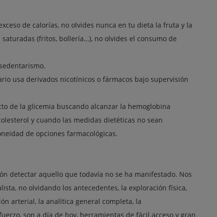
xceso de calorías, no olvides nunca en tu dieta la fruta y la
 saturadas (fritos, bollería…), no olvides el consumo de
l sedentarismo.
ario usa derivados nicotínicos o fármacos bajo supervisión
ricto de la glicemia buscando alcanzar la hemoglobina
 colesterol y cuando las medidas dietéticas no sean
idoneidad de opciones farmacológicas.
ón detectar aquello que todavía no se ha manifestado. Nos
ista, no olvidando los antecedentes, la exploración física,
n arterial, la analítica general completa, la
sfuerzo, son a día de hoy, herramientas de fácil acceso y gran