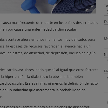
Te
Es
 causa más frecuente de muerte en los países desarrollados
tienen por causa una enfermedad cardiovascular.
M
a baja, acontece ahora en unos momentos muy delicados para
tica, la escasez de recursos favorecen el avance hacia un
ivel de estrés, de ansiedad, de depresión, incluso en algún
No
s cardiovasculares, dado que sí, al igual que otros factores
Me
la hipertensión, la diabetes o la obesidad, también
rdiovascular. Esa es ni más ni menos la definición de factor
rte de un individuo que incrementa la probabilidad de
r.
nas veces o el sometimiento a situaciones de disconfort