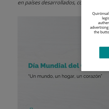
en países desarrollados, como el nues
Quirónsalu
legi
authen
advertising
the butto