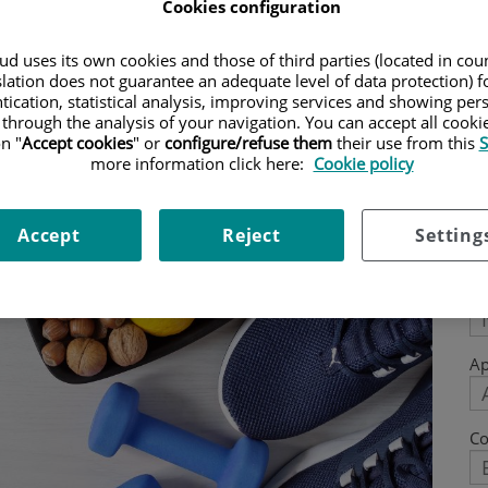
tro.
Cookies configuration
d uses its own cookies and those of third parties (located in co
slation does not guarantee an adequate level of data protection) f
tication, statistical analysis, improving services and showing per
 through the analysis of your navigation. You can accept all cooki
n "
Accept cookies
" or
configure/refuse them
their use from this
S
more information click here:
Cookie policy
P
Accept
Reject
Setting
N
Ap
Co