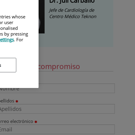
Dr. Juli Carballo
Jefe de Cardiología de
Centro Médico Teknon
untries whose
or user
sonalised
es by pressing
ettings
. For
ide cita sin compromiso
s
ombre
ellidos
rreo electrónico