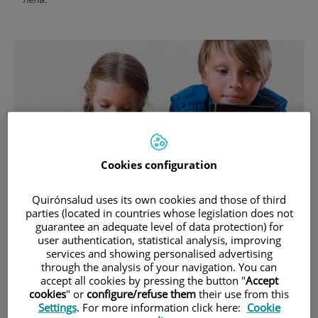
Cookies configuration
Quirónsalud uses its own cookies and those of third
parties (located in countries whose legislation does not
10 de
OCTUBRE
, 2023 |
PSICOLOGÍA Y PSIQUIATRÍA
guarantee an adequate level of data protection) for
user authentication, statistical analysis, improving
Infants i dispositius mòbils: Consells per
services and showing personalised advertising
a un ús responsable
through the analysis of your navigation. You can
accept all cookies by pressing the button "
Accept
cookies
" or
configure/refuse them
their use from this
En el Dia Mundial de la Salut Mental, recordem la importància d'un
Settings
. For more information click here:
Cookie
ús adequat de la tecnologia per a preservar la nostra salut