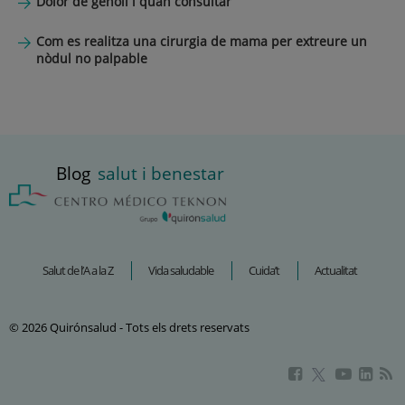
Dolor de genoll i quan consultar
Com es realitza una cirurgia de mama per extreure un
nòdul no palpable
Blog
salut i benestar
Salut de l’A a la Z
Vida saludable
Cuida’t
Actualitat
© 2026 Quirónsalud - Tots els drets reservats
Aquest
Aquest
Aque
Aquest
enllaç
enllaç
enlla
enllaç