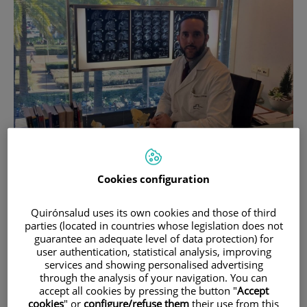
18 de
AGOST
, 2021 |
ENFERMEDADES INFECCIOSAS, REUMATOLOGÍA
Cookies configuration
Reflexions sobre la síndrome postcovid
des de la reumatologia
Quirónsalud uses its own cookies and those of third
parties (located in countries whose legislation does not
guarantee an adequate level of data protection) for
Fa un més d'un any havia de tancar la meva consulta externa de
user authentication, statistical analysis, improving
Reumatologia per atendre la crida d'auxili a l'Hospital. Davant una
services and showing personalised advertising
crisi sanitària sense precedents, en la meva vida de metge tenia el
through the analysis of your navigation. You can
deure professional d'ajudar tot el possible davant el col·lapse del
accept all cookies by pressing the button "
Accept
sistema i el sofriment de les persones.
cookies
" or
configure/refuse them
their use from this