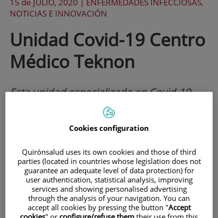
15 de
JULIO
, 2020 |
ENFERMEDADES INFECCIOSAS,
NOTICIAS E INNOVACIÓN
Unidad Covid-19 Centro
Médico Teknon
Esta unidad especializada en Covid-19
tiene como objetivo evaluar y tratar a
personas con sospecha de infección por
Cookies configuration
el virus SARS-CoV-2, a aquellas a quienes
Quirónsalud uses its own cookies and those of third
se les ha confirmado la infección y a
parties (located in countries whose legislation does not
guarantee an adequate level of data protection) for
quienes la han padecido y precisan un
user authentication, statistical analysis, improving
seguimiento.
services and showing personalised advertising
through the analysis of your navigation. You can
accept all cookies by pressing the button "
Accept
cookies
" or
configure/refuse them
their use from this