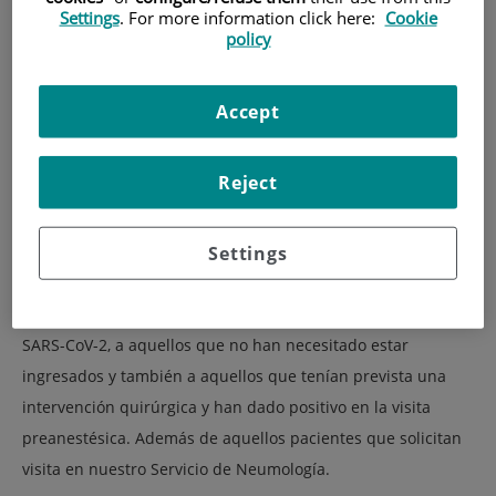
Settings
. For more information click here:
Cookie
policy
Accept
Reject
Settings
En esta unidad especializada en Covid 19 atendemos a
pacientes que han estado hospitalizados a causa del virus
SARS-CoV-2, a aquellos que no han necesitado estar
ingresados y también a aquellos que tenían prevista una
intervención quirúrgica y han dado positivo en la visita
preanestésica. Además de aquellos pacientes que solicitan
visita en nuestro Servicio de Neumología.