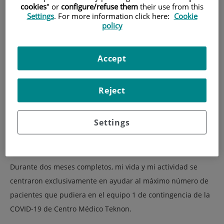
cookies
" or
configure/refuse them
their use from this
sufrimiento de las personas.
Settings
. For more information click here:
Cookie
policy
Accept
Reject
Settings
Durante dos meses completos, mi vida y mi actividad se
centraron exclusivamente en ayudar al máximo número de
pacientes que pudiera en el equipo 1 de contingencia de la
COVID-19 de Centro Médico Teknon.