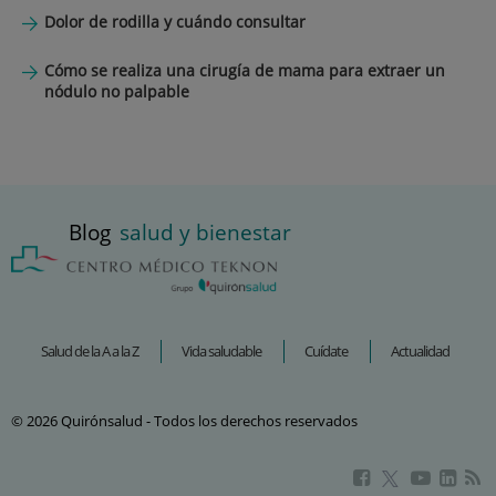
Dolor de rodilla y cuándo consultar
Cómo se realiza una cirugía de mama para extraer un
nódulo no palpable
Blog
salud y bienestar
Salud de la A a la Z
Vida saludable
Cuídate
Actualidad
© 2026 Quirónsalud - Todos los derechos reservados
Este
Este
Este
Este