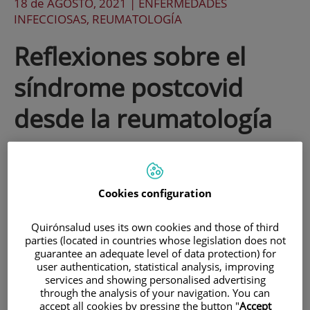
18 de
AGOSTO
, 2021 |
ENFERMEDADES
INFECCIOSAS, REUMATOLOGÍA
Reflexiones sobre el
síndrome postcovid
desde la reumatología
Hace un más de un año tenía que cerrar
mi consulta externa de Reumatología
Cookies configuration
para acudir a la llamada de auxilio en el
Quirónsalud uses its own cookies and those of third
Hospital. Ante una crisis sanitaria sin
parties (located in countries whose legislation does not
precedentes, en mi vida de médico tenía
guarantee an adequate level of data protection) for
user authentication, statistical analysis, improving
el deber profesional de ayudar todo lo
services and showing personalised advertising
through the analysis of your navigation. You can
posible ante el colapso del sistema y el
accept all cookies by pressing the button "
Accept