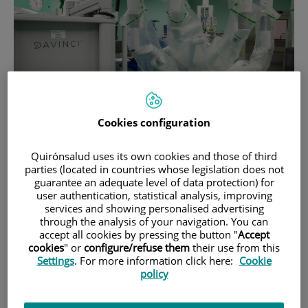
Cookies configuration
4 de
FEBRER
, 2026 |
CÁNCER, UROLOGÍA
Cirurgia robòtica en el càncer de ronyó:
Quirónsalud uses its own cookies and those of third
més precisió i menys impacte per al
parties (located in countries whose legislation does not
guarantee an adequate level of data protection) for
pacient
user authentication, statistical analysis, improving
services and showing personalised advertising
through the analysis of your navigation. You can
accept all cookies by pressing the button "
Accept
cookies
" or
configure/refuse them
their use from this
Settings
. For more information click here:
Cookie
policy