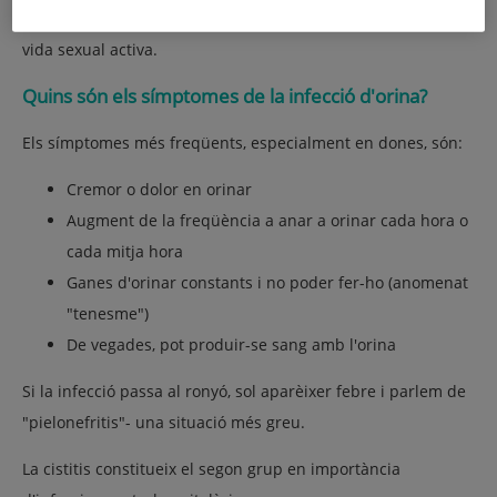
nens, adults i ancians, però és més freqüent en dones amb
vida sexual activa.
Quins són els símptomes de la infecció d'orina?
Els símptomes més freqüents, especialment en dones, són:
Cremor o dolor en orinar
Augment de la freqüència a anar a orinar cada hora o
cada mitja hora
Ganes d'orinar constants i no poder fer-ho (anomenat
"tenesme")
De vegades, pot produir-se sang amb l'orina
Si la infecció passa al ronyó, sol aparèixer febre i parlem de
"pielonefritis"- una situació més greu.
La cistitis constitueix el segon grup en importància