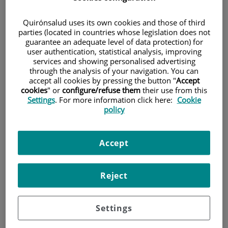
freqüent en les dones amb vida sexual
Quirónsalud uses its own cookies and those of third
activa.
parties (located in countries whose legislation does not
guarantee an adequate level of data protection) for
user authentication, statistical analysis, improving
services and showing personalised advertising
through the analysis of your navigation. You can
accept all cookies by pressing the button "
Accept
cookies
" or
configure/refuse them
their use from this
Settings
. For more information click here:
Cookie
policy
Accept
Reject
Què és la cistitis?
Settings
S’anomena "cistitis" a la inflamació de la bufeta. La causa
més freqüent és la infecció per bacteris. Es produeix en