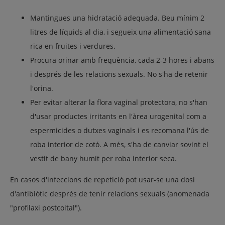
Mantingues una hidratació adequada. Beu mínim 2
litres de líquids al dia, i segueix una alimentació sana
rica en fruites i verdures.
Procura orinar amb freqüència, cada 2-3 hores i abans
i després de les relacions sexuals. No s'ha de retenir
l'orina.
Per evitar alterar la flora vaginal protectora, no s'han
d'usar productes irritants en l'àrea urogenital com a
espermicides o dutxes vaginals i es recomana l'ús de
roba interior de cotó. A més, s'ha de canviar sovint el
vestit de bany humit per roba interior seca.
En casos d'infeccions de repetició pot usar-se una dosi
d'antibiòtic després de tenir relacions sexuals (anomenada
"profilaxi postcoital").