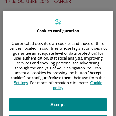
17 de
OCTUBRE
, 2018 |
CÁNCER
¿Qué papel juega el
Comité de tumores de
Cookies configuration
Mama en el diagnóstico
Quirónsalud uses its own cookies and those of third
y tratamiento del cáncer
parties (located in countries whose legislation does not
guarantee an adequate level of data protection) for
de mama?
user authentication, statistical analysis, improving
services and showing personalised advertising
through the analysis of your navigation. You can
accept all cookies by pressing the button "
Accept
El cáncer de mama es la neoplasia con
cookies
" or
configure/refuse them
their use from this
Settings
. For more information click here:
Cookie
mayor incidencia en el sexo femenino. En
policy
España se estima una incidencia de
26.000 nuevos casos al año y en
Accept
Catalunya el numero de nuevos