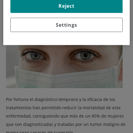
diagnósticos es de 6.000.
Reject
Settings
Por fortuna el diagnóstico temprano y la eficacia de los
tratamientos han permitido reducir la mortalidad de esta
enfermedad, consiguiendo que más de un 85% de mujeres
que son diagnosticadas y tratadas por un tumor maligno de
mama sean capaces de superarlo.