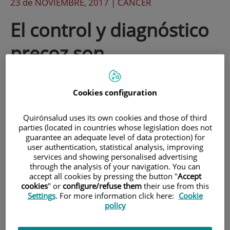
23 de
NOVIEMBRE
, 2017 |
CÁNCER
El control y diagnóstico
precoz son
fundamentales para
luchar contra el cáncer
Cookies configuration
de próstata
Quirónsalud uses its own cookies and those of third
parties (located in countries whose legislation does not
guarantee an adequate level of data protection) for
user authentication, statistical analysis, improving
El cáncer de próstata constituye la
services and showing personalised advertising
through the analysis of your navigation. You can
segunda causa de muerte en el hombre
accept all cookies by pressing the button "
Accept
cookies
" or
configure/refuse them
their use from this
a nivel mundial, con 330.000 casos
Settings
. For more information click here:
Cookie
nuevos al año.
policy