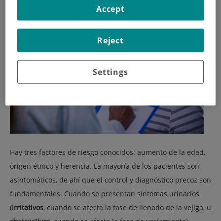
Accept
Reject
Settings
Hay tres factores de riesgo conocidos: aumento de la edad,
origen étnico y herencia. La mayoría de los pacientes son
asintomáticos, de ahí que el control y diagnóstico precoz son
fundamentales. Cuando se presentan síntomas urinarios
(
irritativos
, cuando se afecta la fase de llenado de la vejiga, u