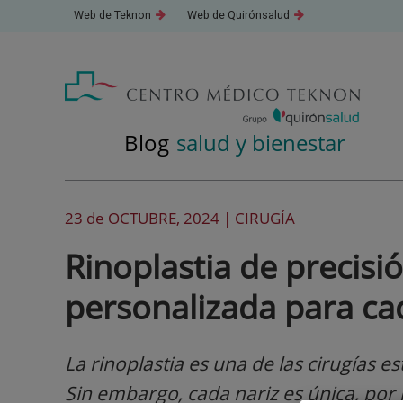
Saltar
Este
Este
Web de Teknon
Web de Quirónsalud
al
enlace
enlace
se
se
contenido
abrirá
abrirá
en
en
una
una
ventana
ventana
nueva.
nueva.
Blog
salud y bienestar
23 de
OCTUBRE
, 2024 |
CIRUGÍA
Rinoplastia de precisió
personalizada para ca
La rinoplastia es una de las cirugías e
Sin embargo, cada nariz es única, por