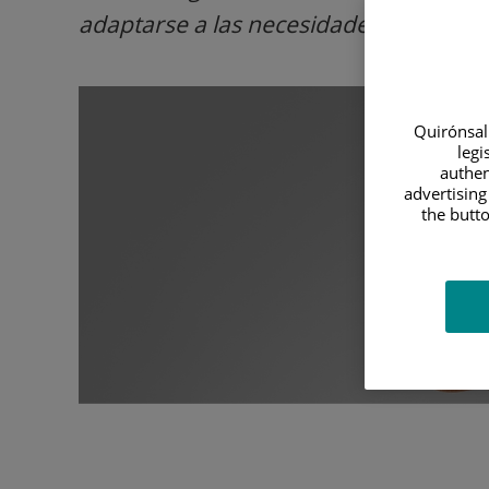
adaptarse a las necesidades específica
Quirónsalu
legi
authen
advertising
the butto