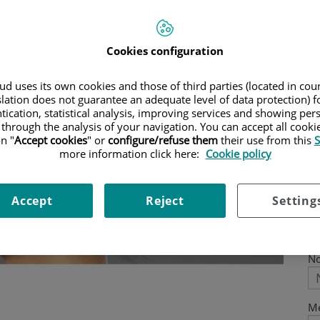
s de cada paciente.
Ap
Cookies configuration
Co
d uses its own cookies and those of third parties (located in co
slation does not guarantee an adequate level of data protection) f
Te
tication, statistical analysis, improving services and showing per
 through the analysis of your navigation. You can accept all cooki
n "
Accept cookies
" or
configure/refuse them
their use from this
S
more information click here:
Cookie policy
Es
Accept
Reject
Setting
M
No
Me