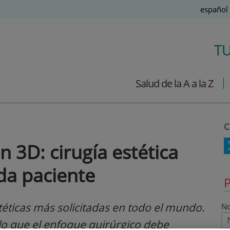
Idioma
Español
Activo
T
Salud de la A a la Z
C
n 3D: cirugía estética
da paciente
P
stéticas más solicitadas en todo el mundo.
N
 lo que el enfoque quirúrgico debe