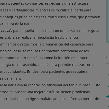
l para pacientes con narices estrechas y una estructura
óseas y cartilaginosas mientras se modifica el perfil para
os enfoques principales: Let Down y Push Down, que permiten
structura de la nariz.
vativa):
para aquellos pacientes con un dorso nasal irregular
 viable, se realiza la rinoplastia tradicional con
liminamos o reducimos la prominencia del caballete para
ndo del caso, se realiza una fractura controlada de los
Ú
jorando tanto la estética como la función respiratoria.
cnología de ultrasonido, esta técnica permite realizar cortes
dos circundantes. Es ideal para pacientes que requieren
a de la nariz.
de la nariz con la reparación funcional del tabique nasal. Este
demás de buscar una mejora estética, tienen problemas
ptorrinoplastia corrige simultáneamente la forma exterior de