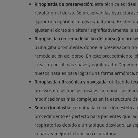
Rinoplastia de preservación
: esta técnica es idea
regular en el dorso. Se preservan las estructuras 
lograr una apariencia más equilibrada. Existen d
ajustar el dorso sin alterar significativamente la e
Rinoplastia con remodelación del dorso (no preser
o una giba prominente, donde la preservación no es
remodelación del dorso. En este procedimiento, e
crear un perfil más suave y equilibrado. Dependie
huesos nasales para lograr una forma armónica, me
Rinoplastia ultrasónica y navegada
: utilizando te
precisos en los huesos nasales sin dañar los teji
modificaciones más complejas en la estructura óse
Septorrinoplastia
: combina la corrección estética 
procedimiento es perfecto para pacientes que, a
respiratorios debido a un tabique desviado. La se
la nariz y mejora la función respiratoria.