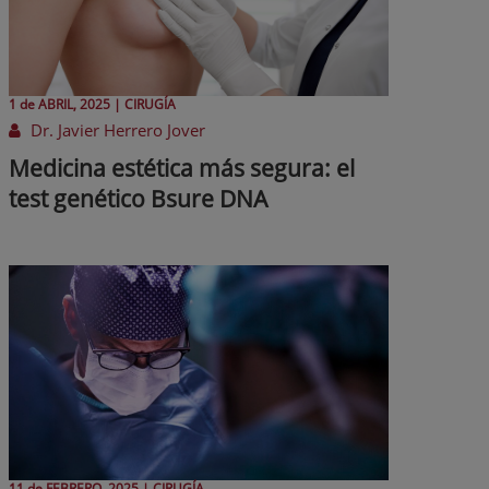
1 de
ABRIL
, 2025 |
CIRUGÍA
Dr. Javier Herrero Jover
Medicina estética más segura: el
test genético Bsure DNA
11 de
FEBRERO
, 2025 |
CIRUGÍA