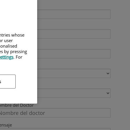
ellidos
rreo electrónico
untries whose
or user
léfono
sonalised
es by pressing
ettings
. For
pecialidad
s
utua
mbre del Doctor
nsaje