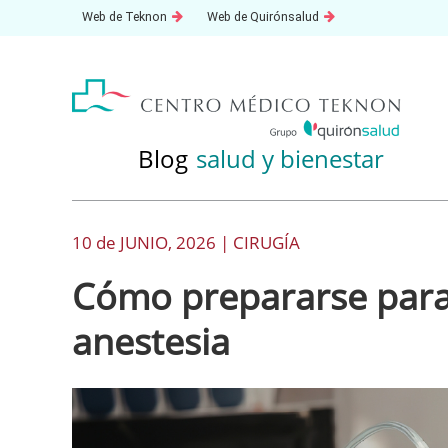
Saltar
Este
Este
Web de Teknon
Web de Quirónsalud
al
enlace
enlace
se
se
contenido
abrirá
abrirá
en
en
una
una
ventana
ventana
nueva.
nueva.
Blog
salud y bienestar
10 de
JUNIO
, 2026 |
CIRUGÍA
Cómo prepararse para
anestesia