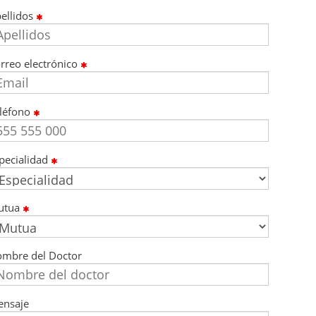
ellidos
rreo electrónico
léfono
pecialidad
utua
mbre del Doctor
nsaje