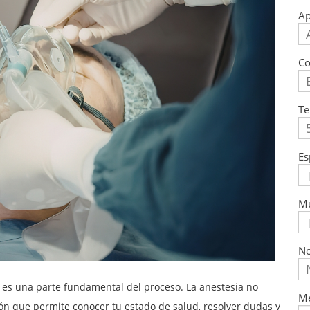
Ap
Co
Te
Es
M
No
a es una parte fundamental del proceso. La anestesia no
Me
ión que permite conocer tu estado de salud, resolver dudas y