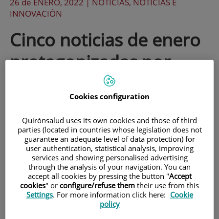
26 de
ENERO
, 2022 |
NOTICIAS, NOTICIAS E
INNOVACIÓN
Cinco noticias de enero
protagonizadas por
profesionales de Centro
Cookies configuration
Médico Teknon
Quirónsalud uses its own cookies and those of third
parties (located in countries whose legislation does not
Este mes de enero hemos conocido un
guarantee an adequate level of data protection) for
user authentication, statistical analysis, improving
nuevo ranking de la revista “Forbes” en el
services and showing personalised advertising
through the analysis of your navigation. You can
que seis médicos de Centro Médico
accept all cookies by pressing the button "
Accept
Teknon figuran entre los 100 mejores de
cookies
" or
configure/refuse them
their use from this
Settings
. For more information click here:
Cookie
España. Además, los medios han
policy
publicado diversas noticias