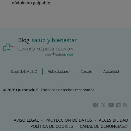
nódulo no palpable
Blog
salud y bienestar
Salud de la A a la Z
Vida saludable
Cuídate
Actualidad
© 2026 Quirónsalud - Todos los derechos reservados
Este
Este
Este
Este
enlace
enlace
enlac
enlace
se
se
se
se
AVISO LEGAL
PROTECCIÓN DE DATOS
ACCESIBILIDAD
abrirá
abrirá
abrir
abrirá
POLÍTICA DE COOKIES
CANAL DE DENUNCIAS
en
en
en
en