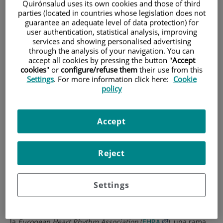
ayudará a minimizar el riesgo de muerte súbita en
Quirónsalud uses its own cookies and those of third
parties (located in countries whose legislation does not
pacientes que padecen miocardiopatía hipertrófica
guarantee an adequate level of data protection) for
user authentication, statistical analysis, improving
La detección de cicatrices en el miocardio por resonancia
services and showing personalised advertising
magnética cardíaca permite identificar tratamientos que
through the analysis of your navigation. You can
accept all cookies by pressing the button "
Accept
minimizan este riesgo.
cookies
" or
configure/refuse them
their use from this
Settings
. For more information click here:
Cookie
policy
Accept
Reject
Settings
El pasado mes de febrero se publicó en la revista oficial de
la
European Heart Rhythm Association
(
EHRA
), una rama