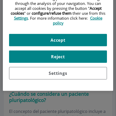
through the analysis of your navigation. You can
accept all cookies by pressing the button "
Accept
cookies
" or
configure/refuse them
their use from this
Settings
. For more information click here:
Cookie
Pedir cita
policy
Descripción
Servicios
Equipo
Contacto
Datos de interés
Accept
Horario
Reject
Unidad del paciente
Settings
pluripatológico
¿Cuándo se considera un paciente
pluripatológico?
El concepto del paciente pluripatológico incluye a