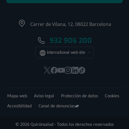
Carrer de Vilana, 12, 08022 Barcelona
932 906 200
International web site
Este
Este
Este
Este
Este
Enlace
enlace
enlace
enlace
enlace
enlace
a
se
se
se
se
se
una
abrirá
abrirá
abrirá
abrirá
abrirá
aplicación
Mapa web
Aviso legal
Protección de datos
Cookies
en
en
en
en
en
externa.
una
una
una
una
una
Accesibilidad
Canal de denuncias
ventana
ventana
ventana
ventana
ventana
nueva.
nueva.
nueva.
nueva.
nueva.
© 2026 Quirónsalud - Todos los derechos reservados