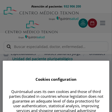
Saltar al contenido
Saltar
Menú
Atención al paciente:
932 906 200
Select
al
teléfono
de
contenido
cabecera
idiom
Toggl
navig
Moisés Sandrús Jorge
Unidades
Especialidades
Unidad del paciente pluripatológico
Consultorio
Cookies configuration
Moisés Sandrús
Quirónsalud uses its own cookies and those of third
Jorge
parties (located in countries whose legislation does not
guarantee an adequate level of data protection) for
user authentication, statistical analysis, improving
MEDICINA INTERNA
NEFROLOGÍA
services and showing personalised advertising