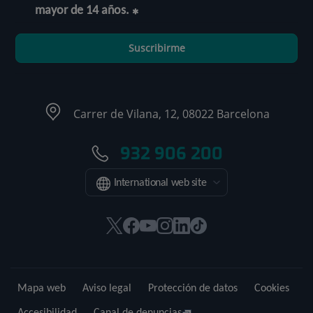
mayor de 14 años.
Suscribirme
Carrer de Vilana, 12, 08022 Barcelona
932 906 200
International web site
Este
Este
Este
Este
Este
Enlace
enlace
enlace
enlace
enlace
enlace
a
se
se
se
se
se
una
abrirá
abrirá
abrirá
abrirá
abrirá
aplicación
Mapa web
Aviso legal
Protección de datos
Cookies
en
en
en
en
en
externa.
una
una
una
una
una
Accesibilidad
Canal de denuncias