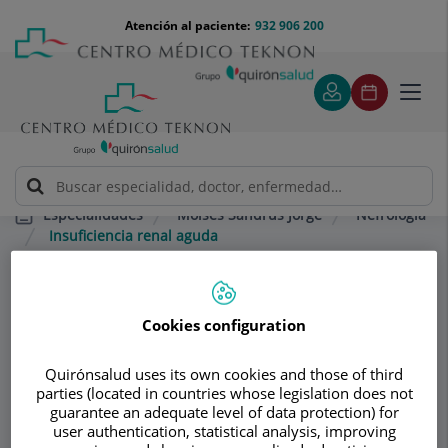
Saltar al contenido
Saltar
Menú
Atención al paciente:
932 906 200
Select
al
teléfono
de
contenido
cabecera
idiom
Toggl
navig
Moisés Sandrús Jorge
Nefrología
Especialidades
Insuficiencia renal aguda
Consultorio
Cookies configuration
Moisés Sandrús
Quirónsalud uses its own cookies and those of third
Jorge
parties (located in countries whose legislation does not
guarantee an adequate level of data protection) for
MEDICINA INTERNA
NEFROLOGÍA
user authentication, statistical analysis, improving