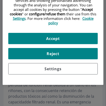
services and showing personalised advertising
through the analysis of your navigation. You can
accept all cookies by pressing the button "
Accept
cookies
" or
configure/refuse them
their use from this
Settings
. For more information click here:
Cookie
Pedir cita
policy
Descripción
Servicios
Equipo
Contacto
Datos de interés
Accept
Horario
Reject
Insuficiencia renal aguda
Settings
La
insuficiencia renal aguda (IRA)
es una rápida
pérdida de función renal debida a un daño en los
riñones, con la consecuente retención de
productos tóxicos así como la disminución de la
capacidadde filtrado renal. Es una emergencia