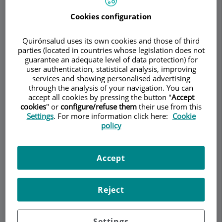
del papiloma humano (VPH). El virus del papiloma
humano es el nombre que se le da a un grupo de
Cookies configuration
virus que incluye más de 100 tipos o cepas
diferentes. Más de 30 de estos virus son
Quirónsalud uses its own cookies and those of third
transmitidos sexualmente y pueden infectar el
parties (located in countries whose legislation does not
guarantee an adequate level of data protection) for
área ano-genital de hombres y mujeres, que
user authentication, statistical analysis, improving
incluyen la piel del pene, la vulva (área fuera de la
services and showing personalised advertising
vagina), el ano, las paredes de la vagina, el cuello
through the analysis of your navigation. You can
accept all cookies by pressing the button "
Accept
uterino o el recto. La mayoría de las personas que
cookies
" or
configure/refuse them
their use from this
se infectan por VPH no presentará síntomas y la
Settings
. For more information click here:
Cookie
infección desaparecerá por sí sola.
policy
Algunos tipos de estos virus son llamados de
"alto riesgo" y pueden revelar resultados
Accept
anormales en las pruebas de Papanicolaou
(citología cérvico-vaginal). La infección persistente
por estos genotipos de papilomavirus humano
Reject
(VPH) de alto riesgo oncogénico es la principal
causa de carcinogénesis en el cuello uterino.
Settings