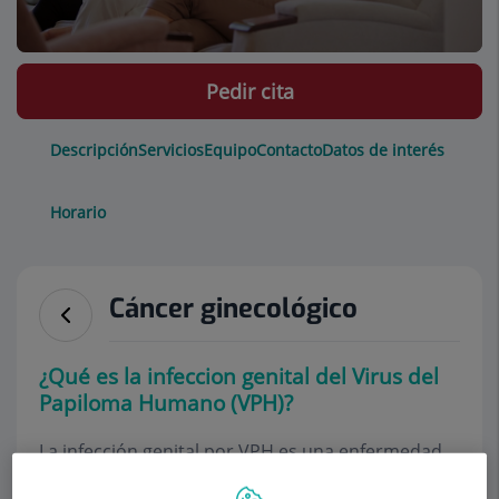
Pedir cita
Descripción
Servicios
Equipo
Contacto
Datos de interés
Horario
Cáncer ginecológico
¿Qué es la infeccion genital del Virus del
Papiloma Humano (VPH)?
La infección genital por VPH es una enfermedad
de transmisión sexual (ETS), causada por el virus