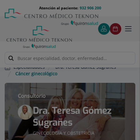
Saltar al contenido
Saltar
Menú
Atención al paciente:
932 906 200
Select
al
teléfono
de
contenido
cabecera
idiom
Toggl
navig
Dra. Teresa Gómez Sugrañes
Especialidades
Cáncer ginecológico
Consultorio
Dra. Teresa Gómez
Sugrañes
GINECOLOGÍA Y OBSTETRICIA