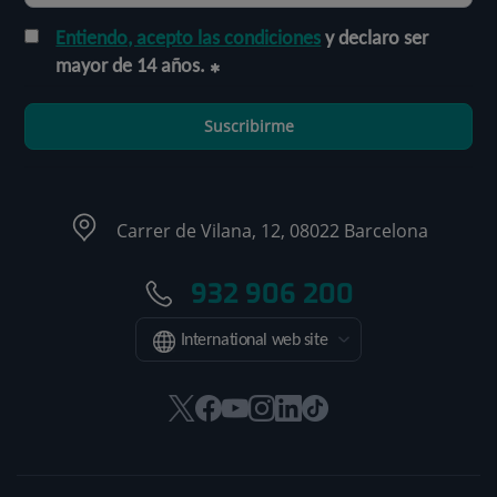
Entiendo, acepto las condiciones
y declaro ser
mayor de 14 años.
Suscribirme
Carrer de Vilana, 12, 08022 Barcelona
932 906 200
International web site
Este
Este
Este
Este
Este
Enlace
enlace
enlace
enlace
enlace
enlace
a
se
se
se
se
se
una
abrirá
abrirá
abrirá
abrirá
abrirá
aplicación