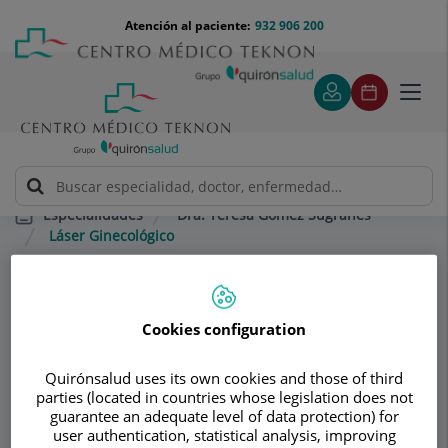
Saltar al contenido
Saltar
Menú
Atención al paciente:
932 906 200
Select
al
teléfono
de
contenido
cabecera
idiom
Toggl
navig
Dra. Teresa Gómez Sugrañes
Especialidades
Láser Ginecológico
Consultorio
Cookies configuration
Dra. Teresa Gómez
Quirónsalud uses its own cookies and those of third
Sugrañes
parties (located in countries whose legislation does not
guarantee an adequate level of data protection) for
GINECOLOGÍA Y OBSTETRICIA
user authentication, statistical analysis, improving