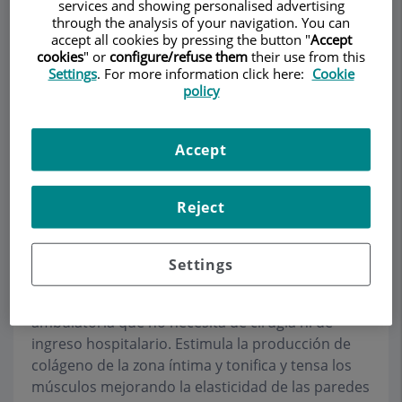
services and showing personalised advertising
through the analysis of your navigation. You can
accept all cookies by pressing the button "
Accept
cookies
" or
configure/refuse them
their use from this
Pedir cita
Settings
. For more information click here:
Cookie
policy
Descripción
Servicios
Equipo
Contacto
Datos de interés
Accept
Horario
Reject
Láser Ginecológico
Settings
El láser intravaginal consiste en una técnica
ambulatoria que no necesita de cirugía ni de
ingreso hospitalario. Estimula la producción de
colágeno de la zona íntima y tonifica y tensa los
músculos mejorando la elasticidad de las paredes