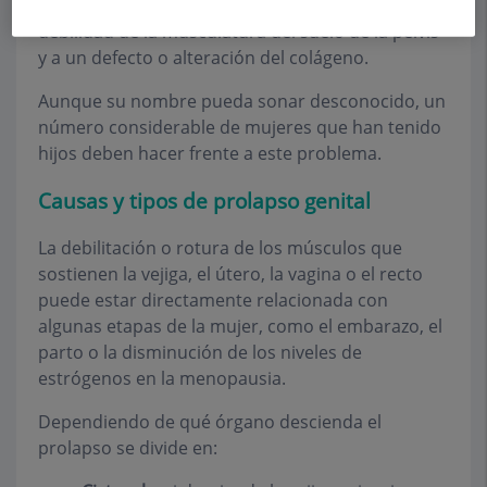
vagina y recto). Este descenso es secundario a la
debilidad de la musculatura del suelo de la pelvis
y a un defecto o alteración del colágeno.
Aunque su nombre pueda sonar desconocido, un
número considerable de mujeres que han tenido
hijos deben hacer frente a este problema.
Causas y tipos de prolapso genital
La debilitación o rotura de los músculos que
sostienen la vejiga, el útero, la vagina o el recto
puede estar directamente relacionada con
algunas etapas de la mujer, como el embarazo, el
parto o la disminución de los niveles de
estrógenos en la menopausia.
Dependiendo de qué órgano descienda el
prolapso se divide en: