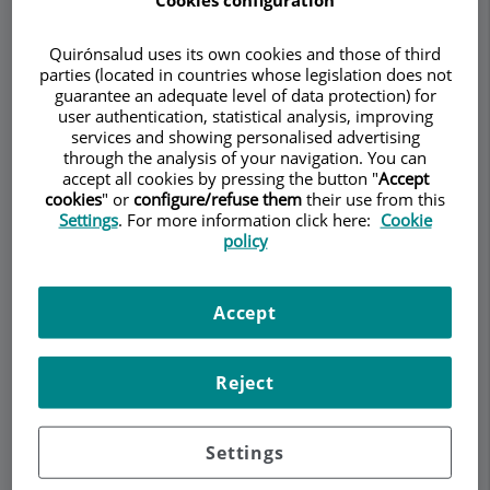
Quirónsalud uses its own cookies and those of third
parties (located in countries whose legislation does not
Pedir cita
guarantee an adequate level of data protection) for
user authentication, statistical analysis, improving
services and showing personalised advertising
Descripción
Servicios
Equipo
Contacto
Datos de interés
through the analysis of your navigation. You can
accept all cookies by pressing the button "
Accept
cookies
" or
configure/refuse them
their use from this
Horario
Settings
. For more information click here:
Cookie
policy
Prolapso genital
Accept
¿Qué es el prolapso genital?
Reject
El prolapso genital es el
descenso de uno o varios
de los órganos pélvicos
desde su posición
Settings
anatómica normal (vejiga de la orina, útero,