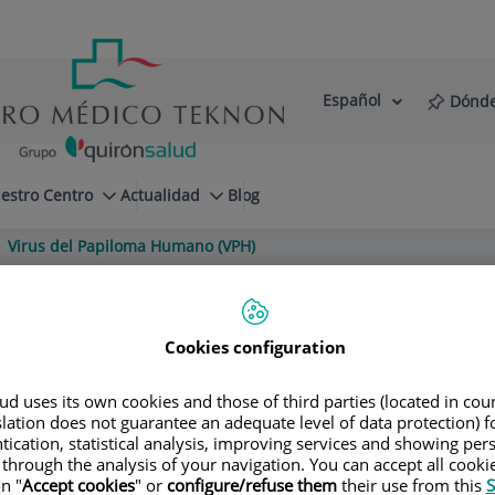
Español
Dónde
Selector
Idioma
de
Activo
idioma
estro Centro
Actualidad
Blog
Virus del Papiloma Humano (VPH)
Cookies configuration
ez Sugrañes
d uses its own cookies and those of third parties (located in co
slation does not guarantee an adequate level of data protection) f
tication, statistical analysis, improving services and showing per
 through the analysis of your navigation. You can accept all cooki
n "
Accept cookies
" or
configure/refuse them
their use from this
S