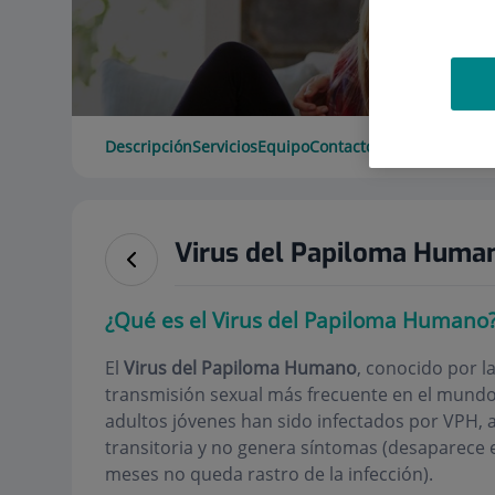
Descripción
Servicios
Equipo
Contacto
Datos de interé
Virus del Papiloma Huma
¿Qué es el Virus del Papiloma Humano
El
Virus del Papiloma Humano
, conocido por l
transmisión sexual más frecuente en el mundo.
adultos jóvenes han sido infectados por VPH, a
transitoria y no genera síntomas (desaparece e
meses no queda rastro de la infección).