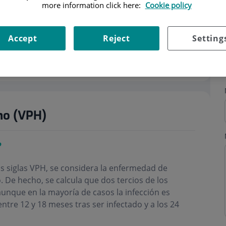
more information click here:
Cookie policy
Accept
Reject
Setting
s
Horario
no (VPH)
?
as siglas VPH, se considera la enfermedad de
 De hecho, se calcula que dos tercios de los
unque en la mayoría de casos la infección es
ntre 12 y 18 meses tras ser infectado y a los 24