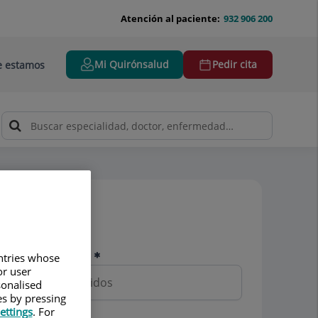
Atención al paciente:
932 906 200
Mi Quirónsalud
Pedir cita
 estamos
Pedir cita
Nombre y apellidos
untries whose
or user
sonalised
es by pressing
ettings
. For
Teléfono