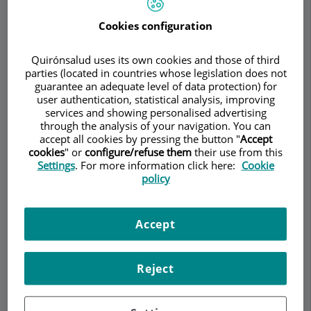
del papiloma humano (VPH). El virus del papiloma
humano es el nombre que se le da a un grupo de
Cookies configuration
virus que incluye más de 100 tipos o cepas
diferentes. Más de 30 de estos virus son
Quirónsalud uses its own cookies and those of third
transmitidos sexualmente y pueden infectar el
parties (located in countries whose legislation does not
guarantee an adequate level of data protection) for
área ano-genital de hombres y mujeres, que
user authentication, statistical analysis, improving
incluyen la piel del pene, la vulva (área fuera de la
services and showing personalised advertising
vagina), el ano, las paredes de la vagina, el cuello
through the analysis of your navigation. You can
uterino o el recto. La mayoría de las personas que
accept all cookies by pressing the button "
Accept
cookies
" or
configure/refuse them
their use from this
se infectan por VPH no presentará síntomas y la
Settings
. For more information click here:
Cookie
infección desaparecerá por sí sola.
policy
Algunos tipos de estos virus son llamados de
"alto riesgo" y pueden revelar resultados
Accept
anormales en las pruebas de Papanicolaou
(citología cérvico-vaginal). La infección persistente
por estos genotipos de papilomavirus humano
Reject
(VPH) de alto riesgo oncogénico es la principal
causa de carcinogénesis en el cuello uterino.