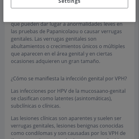
Settings
Estos virus también pueden provocar cáncer de
vulva, de vagina, de ano o de pene. Otros tipos de
virus conocidos como de "bajo riesgo" son los
que pueden dar lugar a anormalidades leves en
las pruebas de Papanicolaou o causar verrugas
genitales. Las verrugas genitales son
abultamientos o crecimientos únicos o múltiples
que aparecen en el área genital y en ciertas
ocasiones adquieren un gran tamaño.
¿Cómo se manifiesta la infección genital por VPH?
Las infecciones por HPV de la mucosaano-genital
se clasifican como latentes (asintomáticas),
subclínicas o clínicas.
Las lesiones clínicas son aparentes y suelen ser
verrugas genitales, lesiones benignas conocidas
como condilomas y son causadas por los VPH de