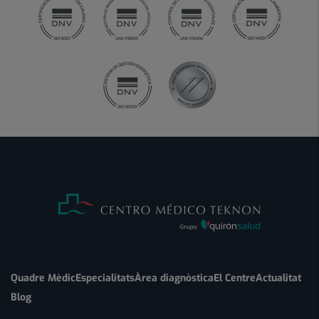
Quadre Mèdic
Especialitats
Àrea diagnòstica
El Centre
Actualitat
Blog