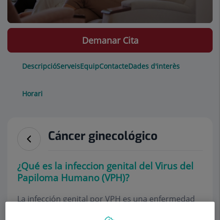
Demanar Cita
Descripció
Serveis
Equip
Contacte
Dades d'interès
Horari
Cáncer ginecológico
¿Qué es la infeccion genital del Virus del
Papiloma Humano (VPH)?
La infección genital por VPH es una enfermedad
de transmisión sexual (ETS), causada por el virus