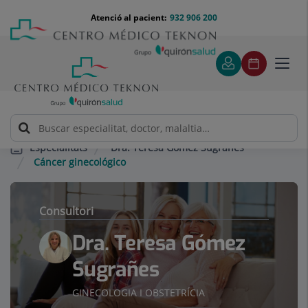
Saltar al contingut
Saltar
Menú
Atenció al pacient:
932 906 200
Select
al
teléfono
d'idi
contingut
cabecera
Toggl
navig
Dra. Teresa Gómez Sugrañes
Especialitats
Cáncer ginecológico
Consultori
Dra. Teresa Gómez
Sugrañes
GINECOLOGIA I OBSTETRÍCIA