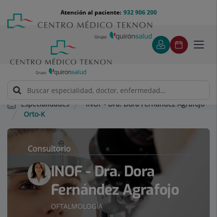
Saltar al contenido
Saltar
Menú
Atención al paciente:
932 906 200
Select
al
teléfono
de
contenido
cabecera
idiom
Toggl
navig
INOF - Dra. Dora Fernández Agrafojo
Especialidades
Orto-K
Consultorio
INOF - Dra. Dora
Fernández Agrafojo
OFTALMOLOGÍA