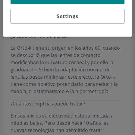
visuales mediante lentillas de uso nocturno.
Úselas durante toda la noche. Vea bien durante
Settings
todo el día.
¿Desde cuándo se utiliza?
La Orto-k tiene su origen en los años 60, cuando
se descubrió que las lentes de contacto
modificaban la curvatura corneal y por ello la
graduación. Si bien la adaptación normal de
lentillas busca minimizar este efecto, la Orto-k
tiene como objetivo potenciarlo para reducir la
miopía, el astigmatismo o la hipermetropía.
¿Cuántas dioptrías puede tratar?
En sus inicios su efectividad estaba limitada a
miopías bajas. Pero desde hace 10 años las
nuevas tecnologías han permitido tratar