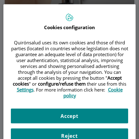
Pedir cita
Cookies configuration
Descripción
Servicios
Equipo
Contacto
Horario
Quirónsalud uses its own cookies and those of third
parties (located in countries whose legislation does not
guarantee an adequate level of data protection) for
user authentication, statistical analysis, improving
services and showing personalised advertising
Orto-K
through the analysis of your navigation. You can
accept all cookies by pressing the button "
Accept
cookies
" or
configure/refuse them
their use from this
Ortoqueratología
u Orto-k es la modificación
Settings
. For more information click here:
Cookie
programada de la forma de la córnea, la primera
policy
lente del ojo, con el objetivo de reducir o corregir
la miopía. La Orto-k se realiza con lentillas
Accept
especiales que se usan mientras se duerme y
permiten una visión nítida y libre durante el día.
Reject
Es el tratamiento corrector de los defectos