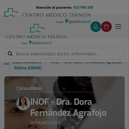
Saltar al contenido
Saltar
Menú
Atención al paciente:
932 906 200
Select
al
teléfono
de
contenido
cabecera
idiom
Toggl
navig
INOF - Dra. Dora Fernández Agrafojo
Especialidades
Retina (DMAE)
Consultorio
INOF - Dra. Dora
Fernández Agrafojo
OFTALMOLOGÍA