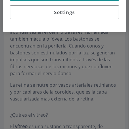
Los conos funcionan mejor con luz diurna y están
especializados en la visión de los colores. Los
Settings
bastones son más numerosos y funcionan con la
luz nocturna o la oscuridad. Los conos son más
abundantes en el centro de la retina, llamada
también mácula o fóvea. Los bastones se
encuentran en la periferia. Cuando conos y
bastones son estimulados por la luz, se generan
impulsos que son transmitidos a través de las
fibras nerviosas de los mismos y que confluyen
para formar el nervio óptico.
La retina se nutre por vasos arteriales retinianos
y por capilares de la coroides, que es la capa
vascularizada más externa de la retina.
¿Qué es el vítreo?
El
vítreo
es una sustancia transparente, de