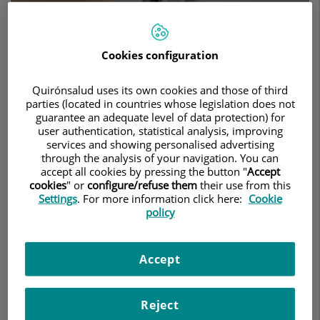
Cookies configuration
Pedir cita
Quirónsalud uses its own cookies and those of third
Descripción
Servicios
Equipo
Contacto
Horario
parties (located in countries whose legislation does not
guarantee an adequate level of data protection) for
user authentication, statistical analysis, improving
services and showing personalised advertising
Retina (DMAE)
through the analysis of your navigation. You can
accept all cookies by pressing the button "
Accept
cookies
" or
configure/refuse them
their use from this
Settings
. For more information click here:
Cookie
La
retina
, la capa más interna del globo ocular,es
policy
una membrana transparente compuesta de
numerosas células fotosensibles encargadas de
recibir los estímulos luminosos y transmitirlos a
Accept
través de sus terminales nerviosas al cerebro.
Existen 2 tipos de células fotoreceptoras: los
conos y los bastones.
Reject