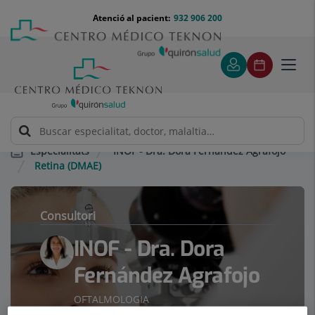
Saltar al contingut
Saltar
Menú
Atenció al pacient:
932 906 200
Select
al
teléfono
d'idi
contingut
cabecera
Toggl
navig
INOF - Dra. Dora Fernández Agrafojo
Especialitats
Retina (DMAE)
Consultori
INOF - Dra. Dora
Fernández Agrafojo
OFTALMOLOGIA