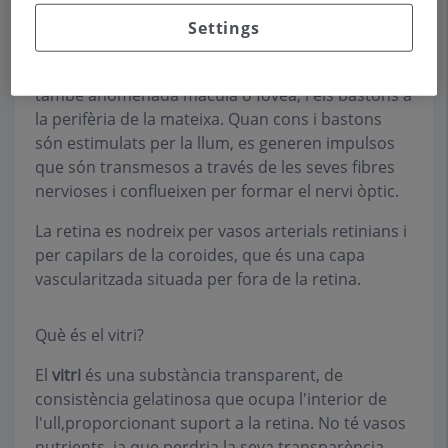
dels colors. Els bastons són més nombrosos i
Settings
funcionen amb llum nocturna o a la foscor. Els
cons són més abundants al centre de la retina,
també anomenada màcula o fòvea, i els bastons a
la perifèria de la mateixa. Quan cons i bastons
són estimulats per la llum, es generen impulsos
que són transmesos a través de les seves fibres
nervioses i conflueixen per formar el nervi òptic.
La retina es nodreix per vasos arterials retinians i
per capilars de la coroides, que és una capa
vascularitzada situada per fora de la retina.
Què és el vitri?
El
vitri
és una substància transparent, de
consistència gelatinosa que ocupa l'interior de
l'ull,proporcionant suport a la retina. No té vasos
nutrients, ja que perdria la seva transparència.