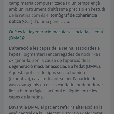
campimetria computeritzada i d'un temps ençà
amb un instrument d'altíssima precisió en l'estudi
de la retina com és el
t
omògraf de coherència
òptica
(OCT)
d'última generació.
Què és la degeneració macular associada a l'edat
(DMAE)?
L'alteració a les capes de la retina, associades a
l'epiteli pigmentari i encarregades de nodrir-la i
oxigenar-la, són la causa de l'aparició de la
degeneració macular associada a l'edat (DMAE)
.
Aquesta pot ser de tipus seca o humida
(exudativa), caracteritzant-se per l'aparició de
vasos sanguinis en el cas exudatiu, podent donar
lloc a hemorràgies i acúmul de líquid entre les
capes de la retina.
Davant la DMAE el pacient referirà alteració en la
visió central de l'ull afectat, distorsió i deformitat