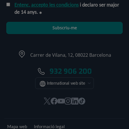
Entenc, accepto les condicions
i declaro ser major
de 14 anys.
Subscriu-me
Carrer de Vilana, 12, 08022 Barcelona
932 906 200
International web site
Aquest
Aquest
Aquest
Aquest
Aquest
Enllaç
enllaç
enllaç
enllaç
enllaç
enllaç
a
s'obrirà
s'obrirà
s'obrirà
s'obrirà
s'obrirà
una
en
en
en
en
en
aplicació
Mapa web
Informació legal