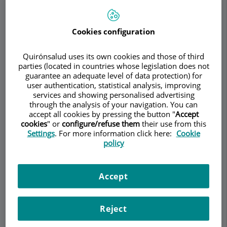
Cookies configuration
Demanar Cita
Quirónsalud uses its own cookies and those of third
parties (located in countries whose legislation does not
Descripció
Serveis
Equip
Contacte
Horari
guarantee an adequate level of data protection) for
user authentication, statistical analysis, improving
services and showing personalised advertising
through the analysis of your navigation. You can
Retina (DMAE)
accept all cookies by pressing the button "
Accept
cookies
" or
configure/refuse them
their use from this
Settings
. For more information click here:
Cookie
La
retina
, la capa més interna del globus ocular,
policy
és una membrana transparent formada per
nombroses cèl·lules fotosensibles encarregades
Accept
de rebre els estímuls lluminosos i transmetre'ls a
través dels seus terminals nerviosos al cervell.
Existeixen dos tipus de cèl·lules fotoreceptores:
Reject
els cons i els bastons. Els cons funcionen millor
amb llum diürna i estan especialitzats en la visió