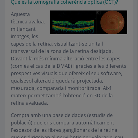
Què és la tomografia coherència òptica (OCT)?
Aquesta
tècnica avalua,
mitjançant
imatges, les
capes de la retina, visualitzant-se un tall
transversal de la zona de la retina desitjada.
Davant la més mínima alteració entre les capes
(com és el cas de la DMAE) i gràcies a les diferents
prespectives visuals que ofereix el seu software,
qualsevol alteració quedarà projectada,
mesurada, comparada i monitoritzada. Així
mateix permet també l'obtenció en 3D de la
retina avaluada.
Compta amb una base de dades (estudis de
població) que ens compara automàticament
l'espesor de les fibres ganglionars de la retina
que es dirigeixen al nervi òptic per valorar el seu