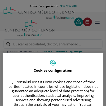
Saltar al contenido
Saltar
Menú
Atención al paciente:
932 906 200
Select
al
teléfono
de
contenido
cabecera
idiom
Toggl
navig
Dora Fernández Agrafojo
Cuadro médico
Cookies configuration
Quirónsalud uses its own cookies and those of third
parties (located in countries whose legislation does not
Dora
Fernández Agrafojo
guarantee an adequate level of data protection) for
user authentication, statistical analysis, improving
JEFE/A DE SERVICIO
services and showing personalised advertising
through the analysis of your navigation. You can