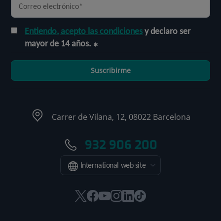
Entiendo, acepto las condiciones
y declaro ser
mayor de 14 años.
Suscribirme
Carrer de Vilana, 12, 08022 Barcelona
932 906 200
International web site
Este
Este
Este
Este
Este
Enlace
enlace
enlace
enlace
enlace
enlace
a
se
se
se
se
se
una