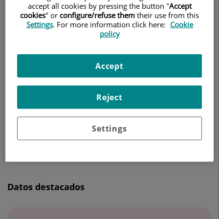
accept all cookies by pressing the button "
Accept
OFTALMOLOGÍA
cookies
" or
configure/refuse them
their use from this
Settings
. For more information click here:
Cookie
Pedir cita
policy
Accept
Centro Médico Teknon
C/ Vilana, 12
Reject
08022 Barcelona
932 906 200
Settings
Datos destacados