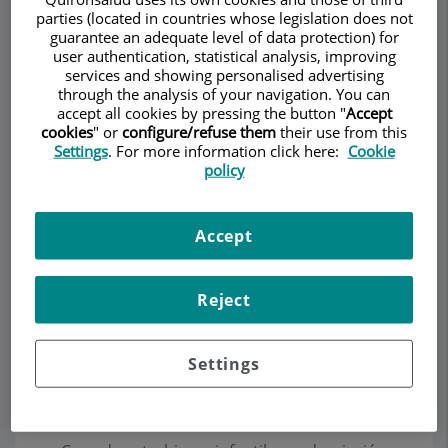
parties (located in countries whose legislation does not
guarantee an adequate level of data protection) for
user authentication, statistical analysis, improving
services and showing personalised advertising
Pedir cita
through the analysis of your navigation. You can
accept all cookies by pressing the button "
Accept
cookies
" or
configure/refuse them
their use from this
Descripción
Servicios
Equipo
Contacto
Horario
Settings
. For more information click here:
Cookie
policy
Estrabismo
Accept
El estrabismo es la desviación ocular de uno o
Reject
ambos ojos. Puede ser una desviación horizontal
(el ojo se va hacia dentro o hacia fuera) o una
desviación vertical (el ojo se desvía hacia arriba o
Settings
hacia abajo).