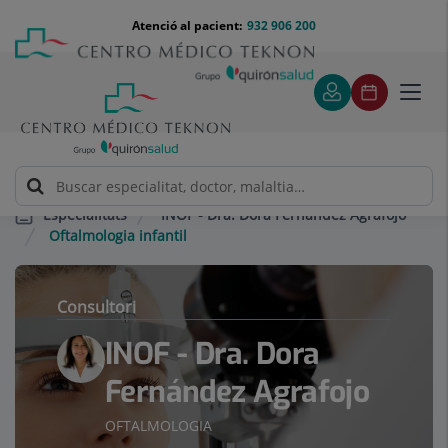
Saltar al contingut
Saltar
Menú
Atenció al pacient:
932 906 200
Select
al
teléfono
d'idi
contingut
cabecera
Toggl
navig
INOF - Dra. Dora Fernández Agrafojo
Especialitats
Oftalmologia infantil
Consultori
INOF - Dra. Dora
Fernández Agrafojo
OFTALMOLOGIA