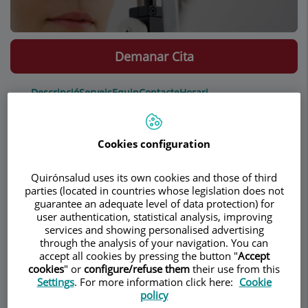
Demanar Cita
Descripció
Serveis
Equip
Contacte
Horari
Cookies configuration
Oftalmologia infantil
Quirónsalud uses its own cookies and those of third
parties (located in countries whose legislation does not
L'agudesa visual en el moment del naixament és
guarantee an adequate level of data protection) for
pràcticament nul·la i arriba al 100% als 5 anys
user authentication, statistical analysis, improving
d'edat. La cura de la visió en els nens és
services and showing personalised advertising
important, perquè els primers anys de vida són
through the analysis of your navigation. You can
accept all cookies by pressing the button "
Accept
fonamentals per al seu desenvolupament.
cookies
" or
configure/refuse them
their use from this
Settings
. For more information click here:
Cookie
policy
Quan s'ha de portar el nen al oftalmòleg?