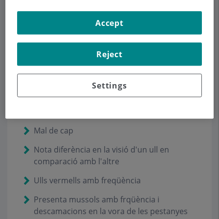
Els motius més freqüents són:
Accept
Apropar-se excessivament a la televisió o al
paper quan llegeixen o escriuen
Reject
Parpalleja amb frequüència o tanca sempre
el mateix ull
Settings
Tancar lleugerament els ulls per veure
Torça el cap quan vol fixar la vista
Mal de cap
Nota diferència en la visió d'un ull en
comparació amb l'altre
Ulls vermells amb freqüència
Presenta mussols amb frqüència i
descamacions en la vora de les pestanyes