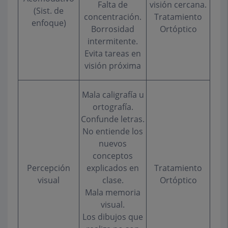
Falta de
visión cercana.
(Sist. de
concentración.
Tratamiento
enfoque)
Borrosidad
Ortóptico
intermitente.
Evita tareas en
visión próxima
Mala caligrafía u
ortografía.
Confunde letras.
No entiende los
nuevos
conceptos
Percepción
explicados en
Tratamiento
visual
clase.
Ortóptico
Mala memoria
visual.
Los dibujos que