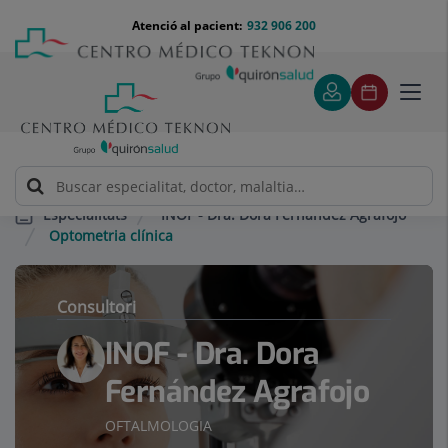
Saltar al contingut
Saltar
Menú
Atenció al pacient:
932 906 200
Select
al
teléfono
d'idi
contingut
cabecera
Toggl
navig
INOF - Dra. Dora Fernández Agrafojo
Especialitats
Optometria clínica
Consultori
INOF - Dra. Dora
Fernández Agrafojo
OFTALMOLOGIA