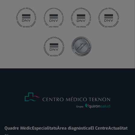
Quadre Mèdic
Especialitats
Àrea diagnòstica
El Centre
Actualitat