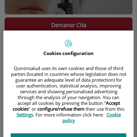
Demanar Cita
Descripció
Serveis
Equip
Contacte
Horari
Cookies configuration
Optometria clínica
Quirónsalud uses its own cookies and those of third
parties (located in countries whose legislation does not
guarantee an adequate level of data protection) for
L'
optometria
és la ciència que estudia, preveu i
user authentication, statistical analysis, improving
services and showing personalised advertising
tracta els problemes de funcionament visual en
through the analysis of your navigation. You can
tota la seva amplitud. L'optometrista s'encarrega
accept all cookies by pressing the button "
Accept
de realitzar una primera avaluació del pacient i
cookies
" or
configure/refuse them
their use from this
treballa de forma coordinada amb l'oftalmòleg en
Settings
. For more information click here:
Cookie
policy
el tractament de les disfuncions visuals.