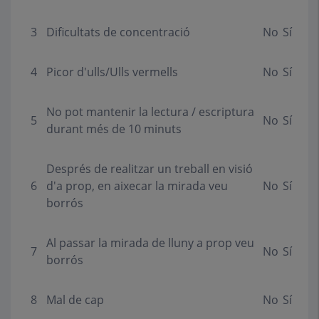
3
Dificultats de concentració
No
Sí
4
Picor d'ulls/Ulls vermells
No
Sí
No pot mantenir la lectura / escriptura
5
No
Sí
durant més de 10 minuts
Després de realitzar un treball en visió
6
d'a prop, en aixecar la mirada veu
No
Sí
borrós
Al passar la mirada de lluny a prop veu
7
No
Sí
borrós
8
Mal de cap
No
Sí