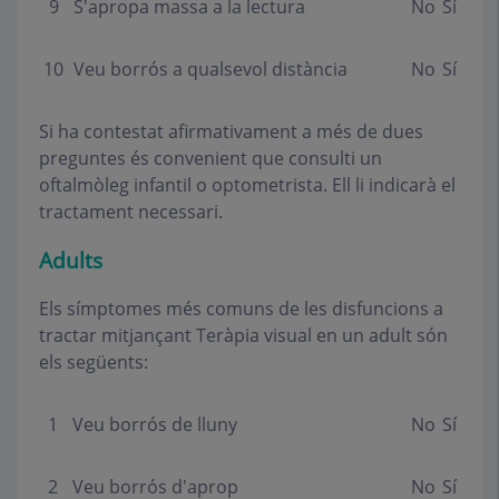
9
S'apropa massa a la lectura
No
Sí
10
Veu borrós a qualsevol distància
No
Sí
Si ha contestat afirmativament a més de dues
preguntes és convenient que consulti un
oftalmòleg infantil o optometrista. Ell li indicarà el
tractament necessari.
Adults
Els símptomes més comuns de les disfuncions a
tractar mitjançant Teràpia visual en un adult són
els següents:
1
Veu borrós de lluny
No
Sí
2
Veu borrós d'aprop
No
Sí