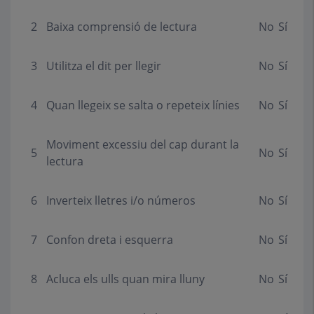
2
Baixa comprensió de lectura
No
Sí
3
Utilitza el dit per llegir
No
Sí
4
Quan llegeix se salta o repeteix línies
No
Sí
Moviment excessiu del cap durant la
5
No
Sí
lectura
6
Inverteix lletres i/o números
No
Sí
7
Confon dreta i esquerra
No
Sí
8
Acluca els ulls quan mira lluny
No
Sí