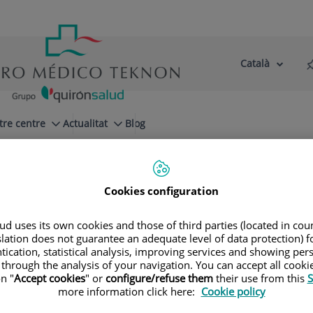
Català
Selector
Llenguatge
d'idioma
Actiu
tre centre
Actualitat
Blog
jo
Cirurgía de la presbicia (vista cansada)
Cookies configuration
d uses its own cookies and those of third parties (located in co
slation does not guarantee an adequate level of data protection) f
 Fernández Agrafojo
tication, statistical analysis, improving services and showing per
 through the analysis of your navigation. You can accept all cooki
n "
Accept cookies
" or
configure/refuse them
their use from this
S
more information click here:
Cookie policy