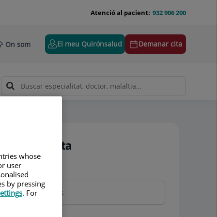
Atenció al pacient:
932 906 200
El meu Quirónsalud
Demanar cita
On som
Demanar cita
untries whose
or user
Nom i cognoms
sonalised
es by pressing
ettings
. For
Telèfon