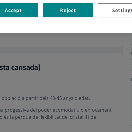
Accept
Reject
Setting
ista cansada)
 població a partir dels 40-45 anys d'edat.
dua progessiva del poder acomodatiu o enfocament
s la pèrdua de flexibilitat del cristal·lí i de