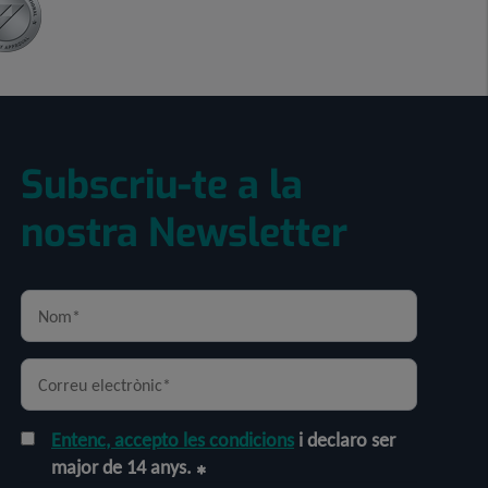
Subscriu-te a la
nostra Newsletter
Entenc, accepto les condicions
i declaro ser
major de 14 anys.