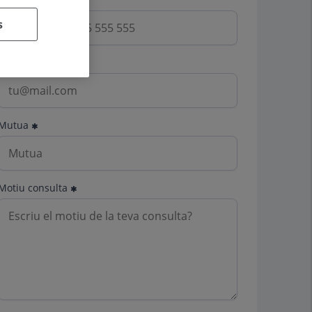
s
Email
Mutua
Motiu consulta