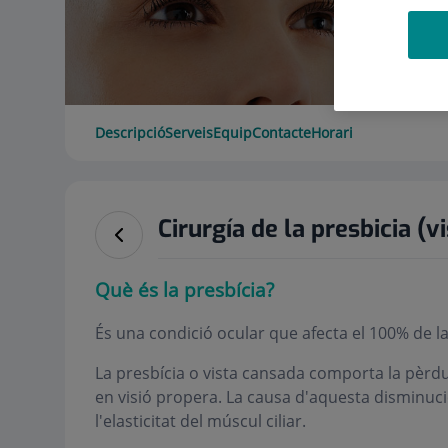
Descripció
Serveis
Equip
Contacte
Horari
Cirurgía de la presbicia (v
Què és la presbícia?
És una condició ocular que afecta el 100% de la
La presbícia o vista cansada comporta la pèr
en visió propera. La causa d'aquesta disminució é
l'elasticitat del múscul ciliar.