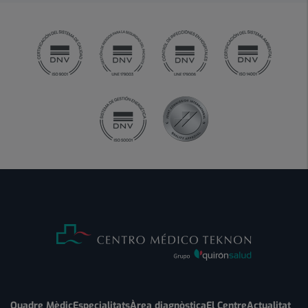
Quadre Mèdic
Especialitats
Àrea diagnòstica
El Centre
Actualitat