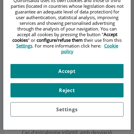
Quirónsalud uses its own cookies and those of third
parties (located in countries whose legislation does not
guarantee an adequate level of data protection) for
user authentication, statistical analysis, improving
services and showing personalised advertising
Demanar Cita
through the analysis of your navigation. You can
accept all cookies by pressing the button "
Accept
cookies
" or
configure/refuse them
their use from this
Descripció
Serveis
Equip
Contacte
Horari
Settings
. For more information click here:
Cookie
policy
Estrabisme
Accept
És la desviació ocular d'un o de tots dos ulls. Pot
Reject
ser una desviació horitzontal (l'ull se'n va cap a
dins o cap a fora) o una desviació vertical (l'ull es
desvia cap a dalt o cap a baix).
Settings
Cas d'estrabisme infantil, amb desviació