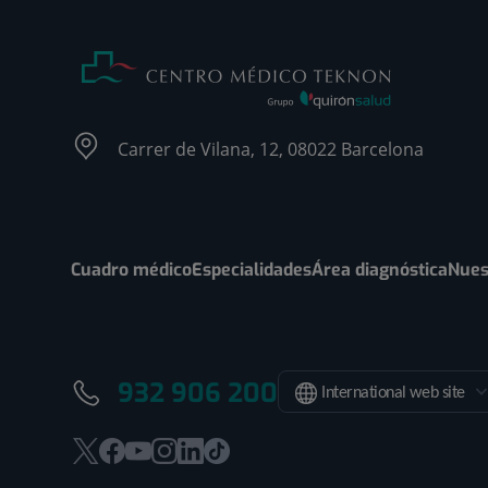
Carrer de Vilana, 12, 08022 Barcelona
Cuadro médico
Especialidades
Área diagnóstica
Nues
932 906 200
International web site
Este
Este
Este
Este
Este
Enlace