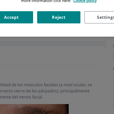
more information click here:
Cookie policy
Accept
Reject
Setting
ilidad de los músculos faciales (a nivel ocular, se
orrecto cierre de los párpados), principalmente
nte del nervio facial.