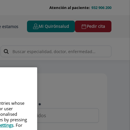
Atención al paciente:
932 906 200
Mi Quirónsalud
Pedir cita
 estamos
Pedir cita
untries whose
Nombre y apellidos
or user
sonalised
es by pressing
ettings
. For
Teléfono