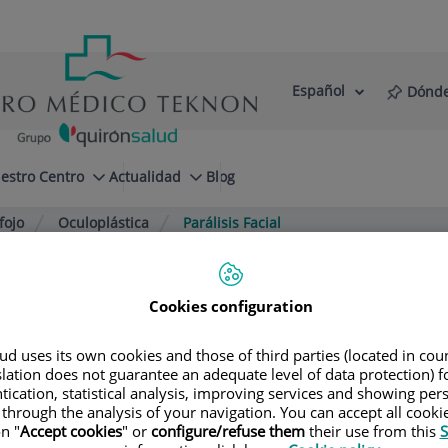
Español
Dónde
Selector
Idioma
de
Activo
idioma
estro Centro
Actualidad
Blog
fojo
Oculoplástica
Parálisis Facial
Cookies configuration
d uses its own cookies and those of third parties (located in co
 Fernández Agrafojo
slation does not guarantee an adequate level of data protection) f
tication, statistical analysis, improving services and showing per
 through the analysis of your navigation. You can accept all cooki
n "
Accept cookies
" or
configure/refuse them
their use from this
S