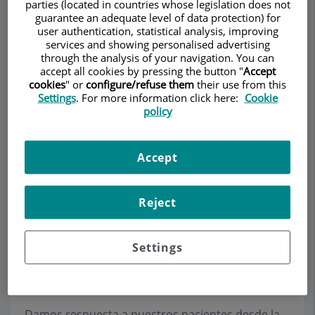
parties (located in countries whose legislation does not
guarantee an adequate level of data protection) for
user authentication, statistical analysis, improving
services and showing personalised advertising
Pedir cita
through the analysis of your navigation. You can
accept all cookies by pressing the button "
Accept
cookies
" or
configure/refuse them
their use from this
Descripción
Servicios
Equipo
Contacto
Datos de interés
Settings
. For more information click here:
Cookie
policy
Horario
Accept
Resultados estéticos
Reject
Las personas que vienen a la consulta de la Dra.
Settings
Colomé, con el deseo de retocarse la nariz, se
plantean diferentes inquietudes sobre su
aspecto.
Damos respuesta a nuestros pacientes desde la