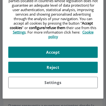
parties (located in countries whose legislation does not
guarantee an adequate level of data protection) for
user authentication, statistical analysis, improving
services and showing personalised advertising
through the analysis of your navigation. You can
Make an appointment
accept all cookies by pressing the button "
Accept
cookies
" or
configure/refuse them
their use from this
Description
Services
Team
Contact
Relevant details
Settings
. For more information click here:
Cookie
policy
Opening hours
Accept
Resultados estéticos
Reject
Las personas que vienen a la consulta de la Dra.
Settings
Colomé, con el deseo de retocarse la nariz, se
plantean diferentes inquietudes sobre su
aspecto.
Damos respuesta a nuestros pacientes desde la