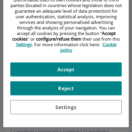
parties (located in countries whose legislation does not
guarantee an adequate level of data protection) for
user authentication, statistical analysis, improving
services and showing personalised advertising
Make an appointment
through the analysis of your navigation. You can
accept all cookies by pressing the button "
Accept
cookies
" or
configure/refuse them
their use from this
Description
Services
Team
Contact
Relevant details
Settings
. For more information click here:
Cookie
policy
Opening hours
Accept
Mirada integrativa
Reject
La Dra. Colomé y su equipo hacen un abordaje de
las patologías nasales que tiene en cuenta tanto
Settings
la especialidad rinológica como la parte
psicológica y emocional de la persona.
La medicina integrativa combina la medicina